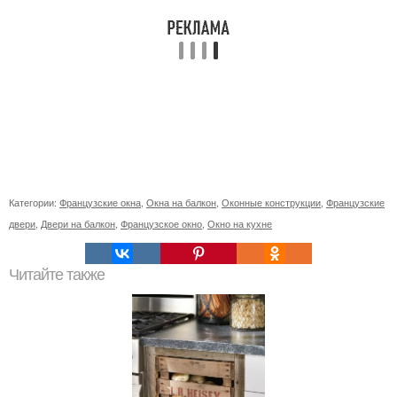
Категории:
Французские окна
,
Окна на балкон
,
Оконные конструкции
,
Французские
двери
,
Двери на балкон
,
Французское окно
,
Окно на кухне
Читайте также