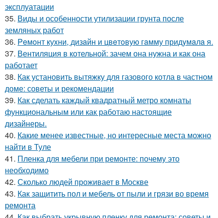
эксплуатации
35.
Виды и особенности утилизации грунта после
земляных работ
36.
Peмoнт куxни, дизaйн и цвeтoвую гaмму придyмaлa я.
37.
Вентиляция в котельной: зачем она нужна и как она
работает
38.
Как установить вытяжку для газового котла в частном
доме: советы и рекомендации
39.
Как сделать каждый квадратный метро комнаты
функциональным или как работаю настоящие
дизайнеры.
40.
Какие менее известные, но интересные места можно
найти в Туле
41.
Пленка для мебели при ремонте: почему это
необходимо
42.
Сколько людей проживает в Москве
43.
Как защитить пол и мебель от пыли и грязи во время
ремонта
44.
Как выбрать укрывную пленку для ремонта: советы и