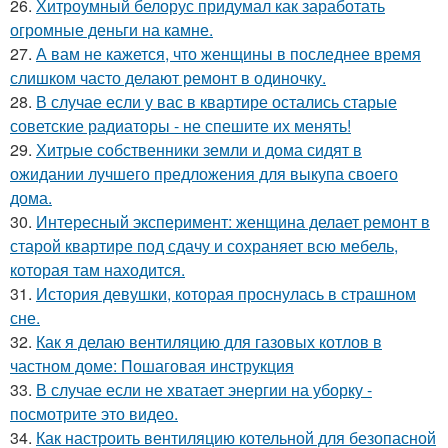
26.
Хитроумный белорус придумал как заработать
огромные деньги на камне.
27.
А вам не кажется, что женщины в последнее время
слишком часто делают ремонт в одиночку.
28.
В случае если у вас в квартире остались старые
советские радиаторы - не спешите их менять!
29.
Хитрые собственники земли и дома сидят в
ожидании лучшего предложения для выкупа своего
дома.
30.
Интересный эксперимент: женщина делает ремонт в
старой квартире под сдачу и сохраняет всю мебель,
которая там находится.
31.
История девушки, которая проснулась в страшном
сне.
32.
Как я делаю вентиляцию для газовых котлов в
частном доме: Пошаговая инструкция
33.
В случае если не хватает энергии на уборку -
посмотрите это видео.
34.
Как настроить вентиляцию котельной для безопасной