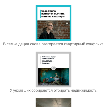
В семье децла снова разгорается квартирный конфликт.
У уехавших собираются отбирать недвижимость.