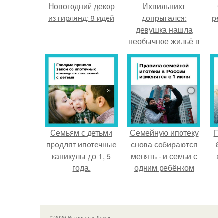
Новогодний декор
Ихвильнихт
из гирлянд: 8 идей
допрыгался:
р
девушка нашла
необычное жильё в
Пятигорске.
Семьям с детьми
Семейную ипотеку
Г
продлят ипотечные
снова собираются
каникулы до 1, 5
менять - и семьи с
года.
одним ребёнком
напряглись.
© 2026 Интерьер и Декор