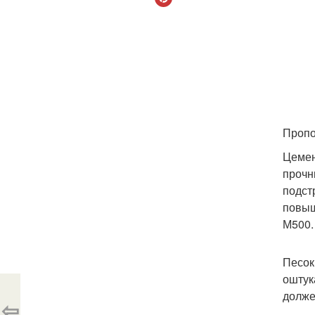
Пропо
Цемен
прочн
подст
повыш
М500.
Песок
оштук
долже
⇦