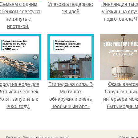
Семьям с одним
Упаковка подарков:
Финляндия тыс
ебёнком советуют
18 идей
убежищ на слу
не тянуть с
подготовила Ч
ипотекой.
ород на воде для
Египедская сила. В
Оказывается
80 тысяч человек
Мытищах
бабушкин шик
хотят запустить к
обнаружили очень
интерьере мож
2030 году.
необычный арт -
быть модным
объект.
Контакты
Пользовательское соглашение
Обратная св