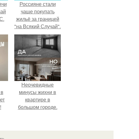
ячи
Россияне стали
чай
чаще покупать
С.
жильё за границей
"на Всякий Случай".
Неочевидные
 в
минусы жихни в
ет
квартире в
!
большом городе.
язь