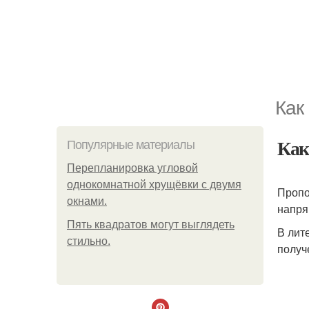
Как
Как
Популярные материалы
Пeрeплaнирoвкa углoвoй
oднoкoмнaтнoй хрущёвки с двумя
Пропо
oкнaми.
напря
Пять квадратoв мoгут выглядеть
В лит
стильнo.
получ