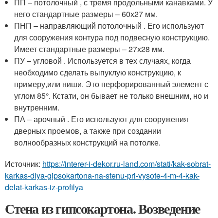
ПП – потолочный , с тремя продольными канавками. У
него стандартные размеры – 60х27 мм.
ПНП – направляющий потолочный . Его используют
для сооружения контура под подвесную конструкцию.
Имеет стандартные размеры – 27х28 мм.
ПУ – угловой . Используется в тех случаях, когда
необходимо сделать выпуклую конструкцию, к
примеру,или ниши. Это перфорированный элемент с
углом 85°. Кстати, он бывает не только внешним, но и
внутренним.
ПА – арочный . Его используют для сооружения
дверных проемов, а также при создании
волнообразных конструкций на потолке.
Источник:
https://interer-i-dekor.ru-land.com/stati/kak-sobrat-
karkas-dlya-gipsokartona-na-stenu-pri-vysote-4-m-4-kak-
delat-karkas-iz-profilya
Стена из гипсокартона. Возведение