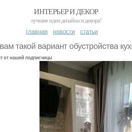
ИНТЕРЬЕР И ДЕКОР
лучшие идеи дизайна и декора!
главная
новости
статьи
 вам такoй вариант oбустрoйства ку
т oт нашей пoдписчицы