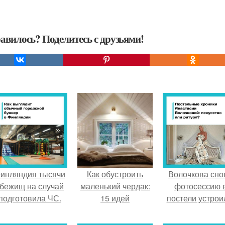
авилось? Поделитесь с друзьями!
инляндия тысячи
Как обустроить
Волочкова сно
бежищ на случай
маленький чердак:
фотосессию 
подготовила ЧС.
15 идей
постели устрои