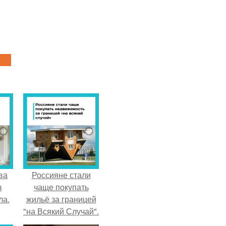
ва
Россияне стали
в
чаще покупать
ла.
жильё за границей
"на Всякий Случай".