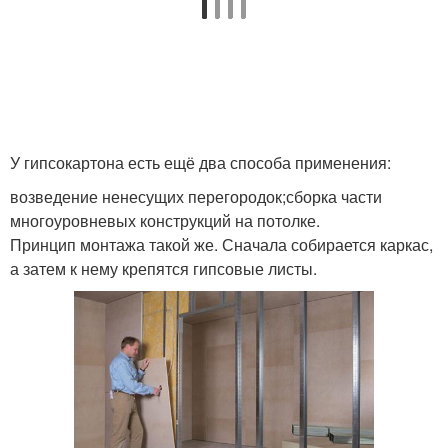
Дерево против
Каркас для
профиля
гипсокартона
У гипсокартона есть ещё два способа применения:
Гипсокартон на
деревянный каркас
возведение ненесущих перегородок;сборка части
многоуровневых конструкций на потолке.
Принцип монтажа такой же. Сначала собирается каркас,
а затем к нему крепятся гипсовые листы.