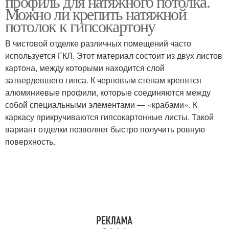
профиль для натяжного потолка.
Можно ли крепить натяжной
потолок к гипсокартону
Профили для натяжных
Профиль для натяжного
В чистовой отделке различных помещений часто
потолков
полотна
используется ГКЛ. Этот материал состоит из двух листов
картона, между которыми находится слой
затвердевшего гипса. К черновым стенам крепятся
алюминиевые профили, которые соединяются между
Потолочный профиль
Теневой профиль
собой специальными элементами — «крабами». К
каркасу прикручиваются гипсокартонные листы. Такой
вариант отделки позволяет быстро получить ровную
поверхность.
Перегородка из
Каркас под гипсокартон
профиля
Каркас из бруса
Деревянный каркас