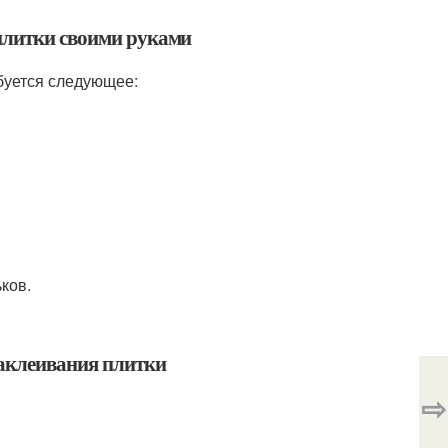
 плитки своими руками
буется следующее:
ков.
наклеивания плитки
⇨