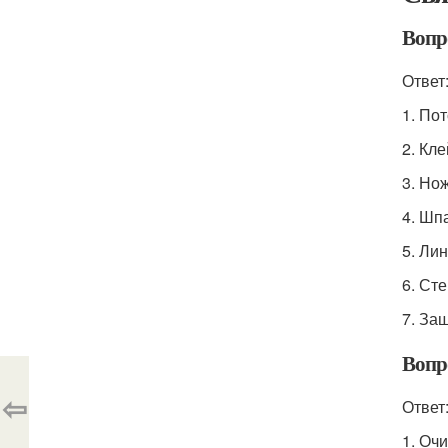
Вопр
Ответ
1. По
2. Кле
3. Но
4. Шп
5. Ли
6. Ст
7. За
Вопр
⇦
Ответ
1. Очи