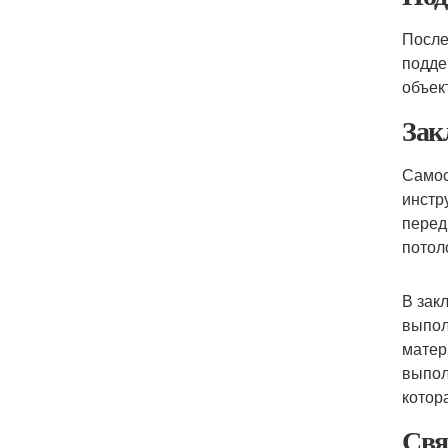
После
подде
объек
Зак
Самос
инстр
перед
потол
В зак
выпол
матер
выпол
котор
Свя