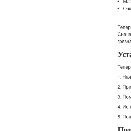
Ма
Очк
Тепер
Снача
грязн
Уст
Тепер
1. На
2. Пр
3. По
4. Ис
5. По
Под