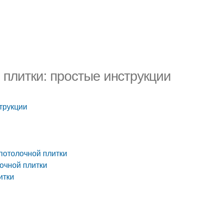
 плитки: простые инструкции
трукции
потолочной плитки
лочной плитки
итки