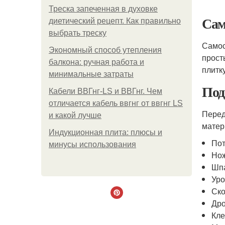
Треска запеченная в духовке
Сам
диетический рецепт. Как правильно
выбрать треску
Самос
Экономный способ утепления
прост
балкона: ручная работа и
плитк
минимальные затраты
Под
Кабели ВВГнг-LS и ВВГнг. Чем
отличается кабель ввгнг от ввгнг LS
Перед
и какой лучше
матер
Индукционная плита: плюсы и
Пот
минусы использования
Нож
Шп
Уро
Ск
Дро
Кл