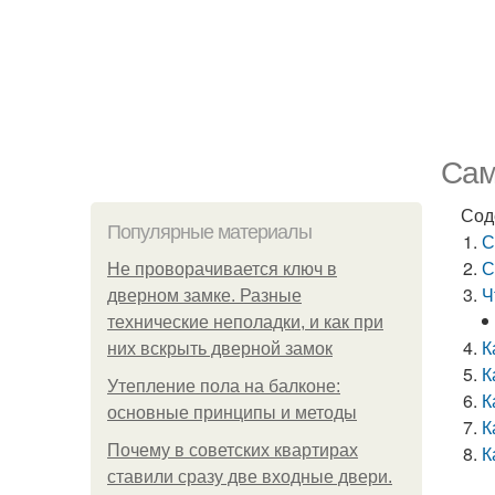
Сам
Сод
Популярные материалы
С
С
Не проворачивается ключ в
Ч
дверном замке. Разные
технические неполадки, и как при
К
них вскрыть дверной замок
К
Утепление пола на балконе:
К
основные принципы и методы
К
Почему в советских квартирах
К
ставили сразу две входные двери.