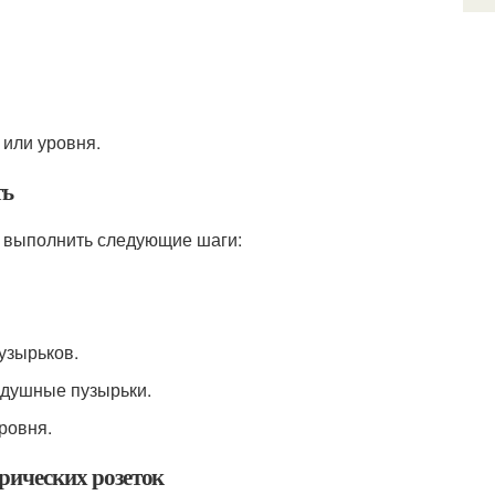
 или уровня.
ть
ет выполнить следующие шаги:
узырьков.
здушные пузырьки.
ровня.
трических розеток