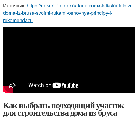
Источник:
https://dekor-i-interer.ru-land.com/stati/stroitelstvo-
doma-iz-brusa-svoimi-rukami-osnovnye-principy-i-
rekomendacii
Как выбрать подходящий участок
для строительства дома из бруса