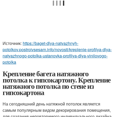
Источник:
https://baget-dlya-natyazhnyh-
potolkov.postroivsesam.info/novosti/kreplenie-profilya-dlya-
natyazhnogo-potolka-ustanovka-profilya-dlya-vinilovogo-
potolka
Крепление багета натяжного
потолка к гипсокартону. Крепление
натяжного потолка по стене из
гипсокартона
На сегодняшний день натяжной потолок является
самым популярным видом декорирования помещения,
для создания неповторимого индивидуального дизайна.