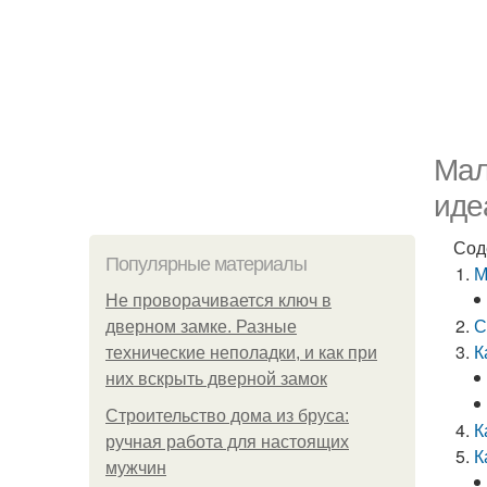
Мал
иде
Сод
Популярные материалы
М
Не проворачивается ключ в
С
дверном замке. Разные
К
технические неполадки, и как при
них вскрыть дверной замок
Строительство дома из бруса:
К
ручная работа для настоящих
К
мужчин