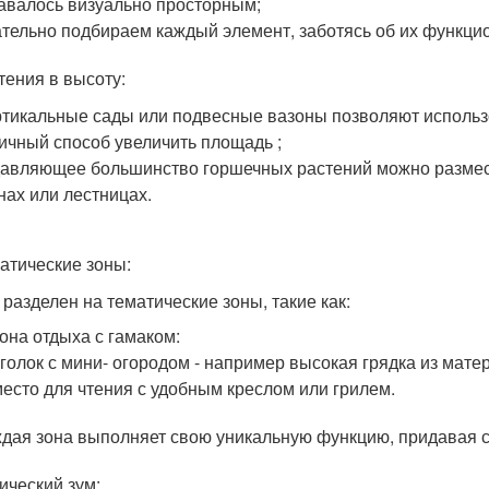
авалось визуально просторным;
тельно подбираем каждый элемент, заботясь об их функцио
тения в высоту:
тикальные сады или подвесные вазоны позволяют использо
ичный способ увеличить площадь ;
авляющее большинство горшечных растений можно размест
нах или лестницах.
матические зоны:
 разделен на тематические зоны, такие как:
зона отдыха с гамаком:
уголок с мини- огородом - например высокая грядка из мате
место для чтения с удобным креслом или грилем.
дая зона выполняет свою уникальную функцию, придавая с
ический зум: