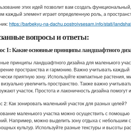
ьзование этих идей позволит вам создать функциональный,
ом каждый элемент играет определенную роль, а пространс
ник:
https://barbekyu-na-dachu.postroivsesam.info/stati/landsh
занные вопросы и ответы:
ос 1: Какие основные принципы ландшафтного диза
ные принципы ландшафтного дизайна для маленького учас
рение пространства и гармонию. Важно учитывать каждый 
ически приятную зону. Используйте компактные растения, 
 визуально увеличить пространство. Также важно учитыват
ружают участок. Простота и лаконичность дизайна помогут 
с 2: Как зонировать маленький участок для разных целей?
ование маленького участка можно осуществить с помощью 
ний. Например, можно выделить зону отдыха с небольшим ст
вощных культур. Используйте разные текстуры и высоты рас