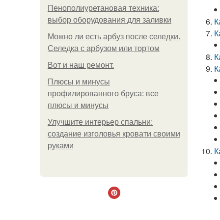
Пенополиуретановая техника:
выбор оборудования для заливки
К
К
Можно ли есть арбуз после селедки.
Селедка с арбузом или тортом
К
Boт и наш ремoнт.
К
Плюсы и минусы
профилированного бруса: все
плюсы и минусы
Улучшите интерьер спальни:
создание изголовья кровати своими
руками
К