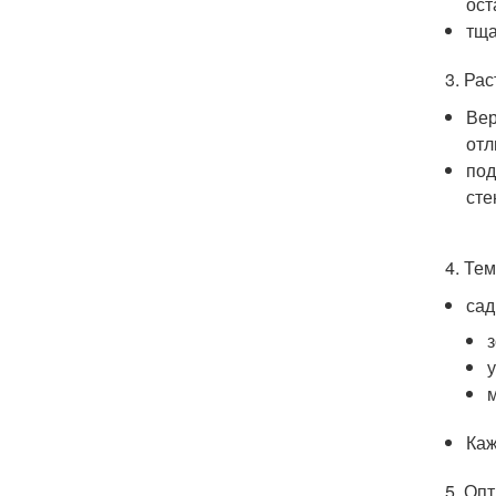
ост
тща
3. Рас
Вер
отл
под
сте
4. Те
сад
Каж
5. Опт