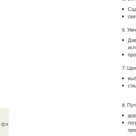
Сад
све
6. Ум
Дав
исп
про
7. Цве
выб
сти
8. Пу
дор
⇦
пог
про