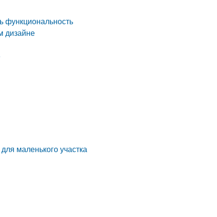
ть функциональность
м дизайне
е
 для маленького участка