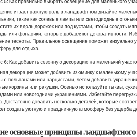
с 5: Как правильно выбрать освещение для маленького уча
ение играет важную роль в ландшафтном дизайне маленьк
льники, такие как солевые лампы или светодиодные огоньки
стите их вдоль дорожек или под кустами, чтобы создать мя
нды или фонарики, которые добавляют декоративности. Избе
ние тесноты. Правильное освещение поможет визуально у
феру для отдыха.
с 6: Как добавить сезонную декорацию на маленький участо
ная декорация может добавить изюминку к маленькому учас
ы с тюльпанами или нарциссами, летом добавить украшения
ные корзины или ракушки. Осенью используйте тыквы, сухие 
ндами или новогодними украшениями. Избегайте перегрузк
а. Достаточно добавить несколько деталей, которые соотве
ет создать уютную и праздничную атмосферу без ущерба д
ие основные принципы ландшафтного 