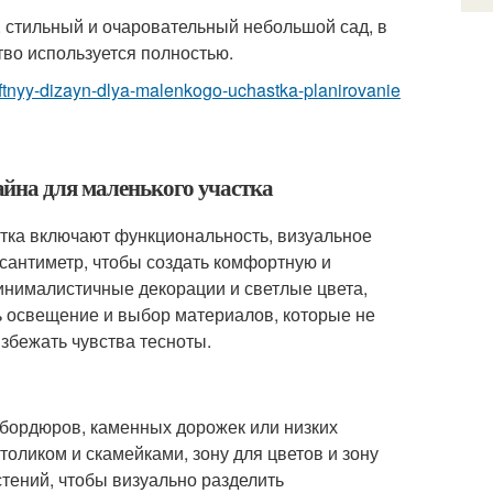
 стильный и очаровательный небольшой сад, в
тво используется полностью.
aftnyy-dizayn-dlya-malenkogo-uchastka-planirovanie
йна для маленького участка
тка включают функциональность, визуальное
сантиметр, чтобы создать комфортную и
минималистичные декорации и светлые цвета,
ь освещение и выбор материалов, которые не
избежать чувства тесноты.
бордюров, каменных дорожек или низких
оликом и скамейками, зону для цветов и зону
тений, чтобы визуально разделить