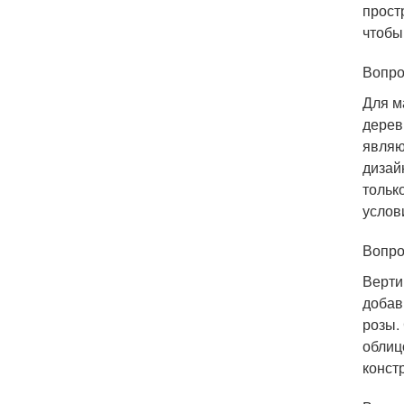
прост
чтобы
Вопро
Для м
дерев
являю
дизай
тольк
услов
Вопро
Верти
добав
розы.
облиц
конст