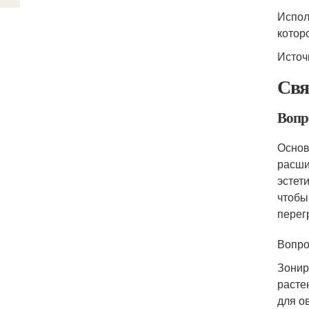
Испол
котор
Источ
Свя
Вопр
Основ
расши
эстет
чтобы
перег
Вопро
Зонир
расте
для о