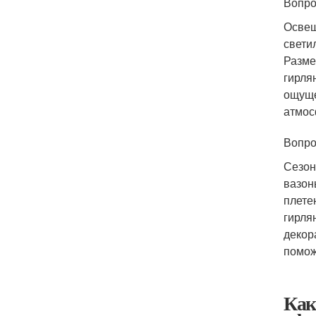
Вопро
Освещ
свети
Разме
гирля
ощуще
атмос
Вопро
Сезон
вазон
плете
гирля
декор
помож
Как