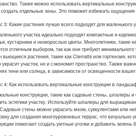
ранство. Также можно использовать вертикальные конструк
 создать отдельные зоны. Это поможет избежать ощущения 
с 3: Какие растения лучше всего подходят для маленького 
аленького участка идеально подходят компактные и карлико
ья, кустарники и низкорослые цветы. Многолетники, такие к
тся отличным выбором, так как они требуют минимального 
н вьющиеся растения, такие как Clematis или гортензия, к
о украсит участок, но и сэкономит пространство. Также важ
иях тени или солнца, в зависимости от освещенности вашег
с 4: Как использовать вертикальные конструкции в ландша
кальные конструкции, такие как садовые стены, шпалеры и 
ить эстетики участку. Используйте шпалеры для выращиван
 Садовые стены можно украсить мхом, суккулентами или н
овку для создания многоуровневых террас, что визуально 
рукции помогают создать уютные уголки и добавить зелень 