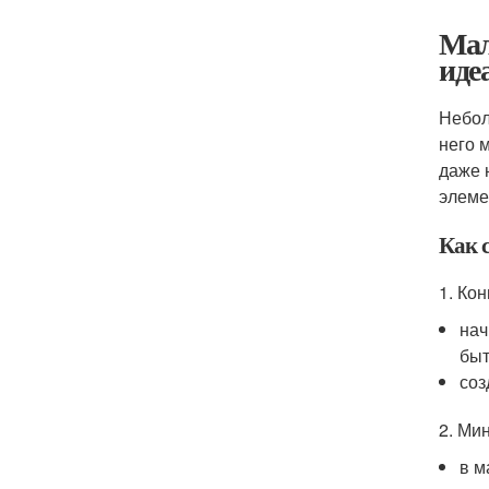
Мал
иде
Небол
него 
даже 
элеме
Как 
1. Ко
нач
быт
соз
2. Ми
в м