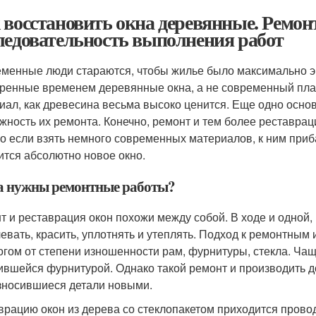
 восстановить окна деревянные. Ремон
ледовательность выполнения работ
менные люди стараются, чтобы жилье было максимально э
ренные временем деревянные окна, а не современный пласт
иал, как древесина весьма высоко ценится. Еще одно осно
жность их ремонта. Конечно, ремонт и тем более реставрац
о если взять немного современных материалов, к ним приба
ится абсолютно новое окно.
а нужны ремонтные работы?
т и реставрация окон похожи между собой. В ходе и одной,
евать, красить, уплотнять и утеплять. Подход к ремонтным
огом от степени изношенности рам, фурнитуры, стекла. Чащ
ившейся фурнитурой. Однако такой ремонт и производить д
зносившиеся детали новыми.
врацию окон из дерева со стеклопакетом приходится прово