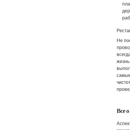
пла
дер
раб
Реста
Не по
прово
всегд
жизнь
выпол
самым
чисто
прове
Все о
Аспек