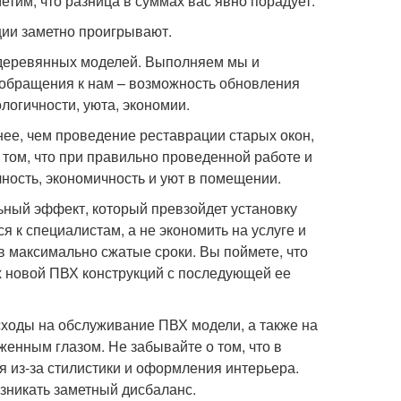
етим, что разница в суммах вас явно порадует.
ии заметно проигрывают.
 деревянных моделей. Выполняем мы и
 обращения к нам – возможность обновления
логичности, уюта, экономии.
нее, чем проведение реставрации старых окон,
 том, что при правильно проведенной работе и
ность, экономичность и уют в помещении.
ьный эффект, который превзойдет установку
я к специалистам, а не экономить на услуге и
в максимально сжатые сроки. Вы поймете, что
их новой ПВХ конструкций с последующей ее
сходы на обслуживание ПВХ модели, а также на
енным глазом. Не забывайте о том, что в
я из-за стилистики и оформления интерьера.
озникать заметный дисбаланс.