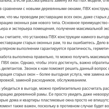
альна, а если рассматривать замену их на ПВХ модели, отм
в сравнении с новыми деревянными окнами, ПВХ конструкц
им, что мы проводим реставрацию всех окон, даже старых
врацию оконных рам нового типа. Основное преимущество
ьера и экстерьера помещения, получение максимальной эко
вы считаете, что установка ПВХ конструкции намного выгод
реставрации старых оконных рам, то вы ошибаетесь. Дело в
гулярном выполнении гарантируется практичность, герметич
работа выполнена правильно, то можно получить максимал
 ПВХ окон. Однако, чтобы этого достигнуть, важно обратитьс
ь дилетантов. Звонок к нам поможет решить данный вопрос 
врация старых окон – более выгодная услуга, чем замена 
ировкой, заменой расходников, обслуживанием.
 убедиться в выгоде, можно приблизительно рассчитать ра
врацию деревянной рамы. Ее просто увидеть даже невооруж
орые дома и квартиры пластиковые окна просто не впишутс
момент также важен, поскольку в противном случае будет в