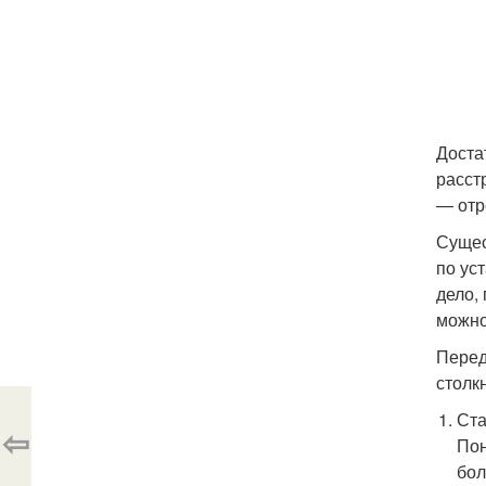
Доста
расст
— отр
Сущес
по ус
дело,
можно
Перед
столк
Ста
⇦
Пон
бол