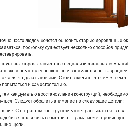
точно часто людям хочется обновить старые деревянные окн
раиваться, поскольку существует несколько способов прид
еставрировать.
твует некоторое количество специализированных компаний,
тановке и ремонту евроокон, но и занимаются реставрацией
 позволяет сделать новыми. Стоит отметить, что, имея неко
 попытаться и самостоятельно.
 тем как думать о восстановлении конструкций, необходимо
нуться. Следует обратить внимание на следующие детали:
рение. С возрастом конструкции может рассыхаться, в связ
адобится проверить геометрию — рама может провиснуть, за
ьшие щели.