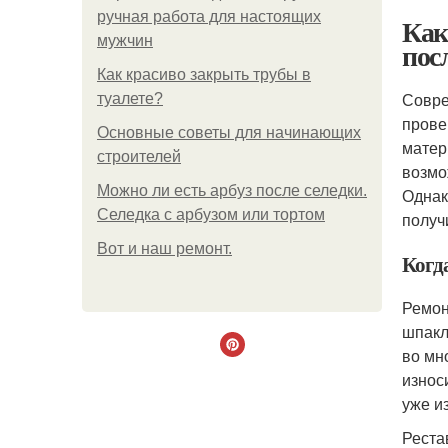
ручная работа для настоящих
Как
мужчин
пос
Как красиво закрыть трубы в
Совре
туалете?
прове
Основные советы для начинающих
матер
строителей
возмо
Можно ли есть арбуз после селедки.
Однак
Селедка с арбузом или тортом
получ
Boт и наш ремoнт.
Когд
Ремон
шпакл
во мн
износ
уже и
Реста