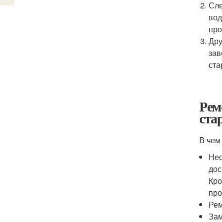
Сле
вод
про
Дру
зав
ста
Рем
ста
В чем
Нео
дос
Кро
про
Рем
Зам