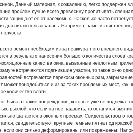
синой. Данный материал, к сожалению, легко подвержен в
ание проблем лучше всего древесину пропитывать специал
ости защищают ее от насекомых. Насколько часто потребуе
ая для них использовалась. Например, рамы из лиственницы
 полувека.
всего ремонт необходим из-за неаккуратного внешнего вид
ется в результате нанесения большого количества слоев кр
изоляционные качества окна, вызванные неплотным приле
рамуге встречаются подгнившие участки, то такое окно одн
равностей встречаются перекосы оконных рам, закрывание
т может понадобиться и из-за таких проблемных мест, как н
ое количество влаги.
но, бывают такие повреждения, которые уже не подлежат н
лько рыхлой, что если на нее надавить, то останутся вмяти
сильно шатаются в оконных проемах. Свидетельством о том,
гается, свидетельствуют крупные темные пятна под краской
е, если они сильно деформированы или повреждены. Напри