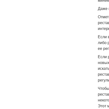
миним
Даже 
Отмет
реста
интер
Если 
либо 
ее ре
Если 
новых
искат
реста
регул
Чтобы
реста
некот
Этот 