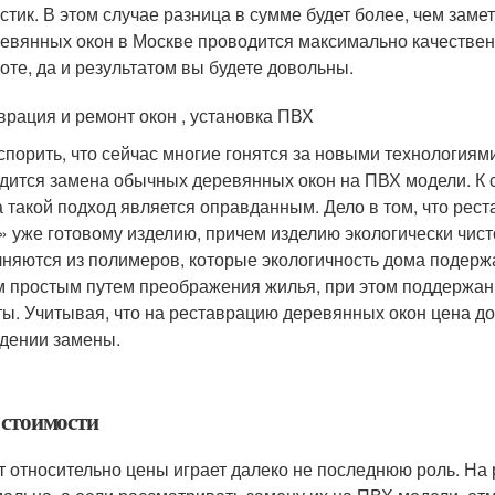
стик. В этом случае разница в сумме будет более, чем заме
евянных окон в Москве проводится максимально качествен
оте, да и результатом вы будете довольны.
врация и ремонт окон , установка ПВХ
спорить, что сейчас многие гонятся за новыми технологиями
дится замена обычных деревянных окон на ПВХ модели. К с
а такой подход является оправданным. Дело в том, что рес
» уже готовому изделию, причем изделию экологически чист
няются из полимеров, которые экологичность дома подержа
 простым путем преображения жилья, при этом поддержани
ты. Учитывая, что на реставрацию деревянных окон цена до
дении замены.
 стоимости
т относительно цены играет далеко не последнюю роль. На