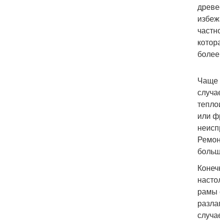
древе
избеж
частн
котор
более
Чаще 
случа
тепло
или ф
неисп
Ремон
больш
Конеч
насто
рамы 
разла
случа