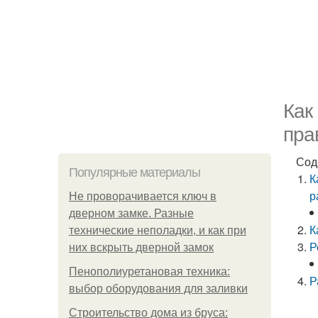
Как
пра
Сод
Популярные материалы
К
р
Не проворачивается ключ в
дверном замке. Разные
К
технические неполадки, и как при
Р
них вскрыть дверной замок
Пенополиуретановая техника:
Р
выбор оборудования для заливки
Строительство дома из бруса: