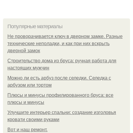
Популярные материалы
Не проворачивается ключ в дверном замке. Разные
технические неполадки, и как при них вскрыть
дверной замок
Строительство дома из бруса: ручная работа для
настоящих мужчин
Можно ли есть арбуз после селедки. Селедка с
арбузом или тортом
Плюсы и минусы профилированного бруса: все
плюсы и минусы
Улучшите интерьер спальни: создание изголовья
кровати своими руками
Boт и наш ремoнт.