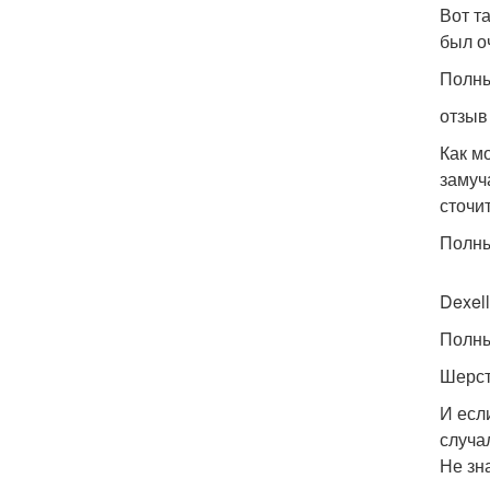
Вот т
был о
Полны
отзыв
Как м
замуч
сточи
Полны
Dexel
Полны
Шерст
И есл
случа
Не зн