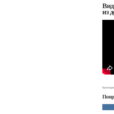
Вид
из 
Категори
Понр