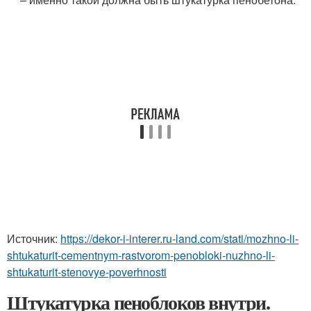
Источник:
https://dekor-i-interer.ru-land.com/stati/mozhno-li-
shtukaturit-cementnym-rastvorom-penobloki-nuzhno-li-
shtukaturit-stenovye-poverhnosti
Штукатурка пеноблоков внутри.