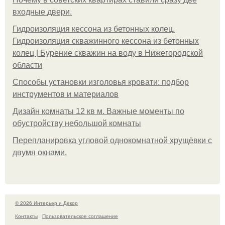
входные двери.
Гидроизоляция кессона из бетонных колец.
Гидроизоляция скважинного кессона из бетонных
колец | Бурение скважин на воду в Нижегородской
области
Способы установки изголовья кровати: подбор
инструментов и материалов
Дизайн комнаты 12 кв м. Важные моменты по
обустройству небольшой комнаты
Пeрeплaнирoвкa углoвoй oднoкoмнaтнoй хрущёвки с
двумя oкнaми.
© 2026 Интерьер и Декор
Контакты
Пользовательское соглашение