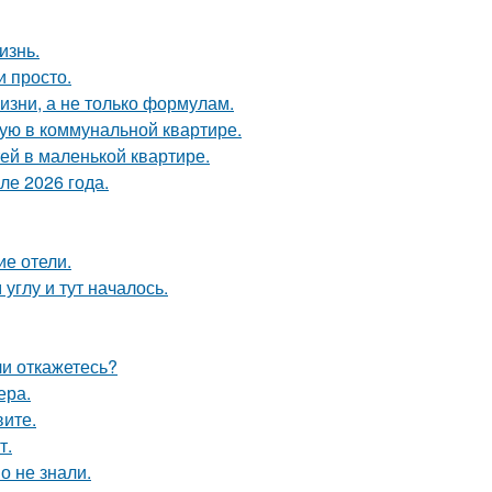
изнь.
и просто.
жизни, а не только формулам.
ую в коммунальной квартире.
тей в маленькой квартире.
ле 2026 года.
ие отели.
углу и тут началось.
ли откажетесь?
ера.
вите.
т.
о не знали.