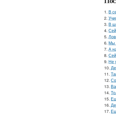
Пос
1.
В с
2.
Учи
3.
В ш
4.
Сей
5.
Лов
6.
Мы 
7.
А н
8.
Сей
9.
Не 
10.
Де
11.
Та
12.
Со
13.
Ва
14.
То
15.
Ещ
16.
Де
17.
Ещ