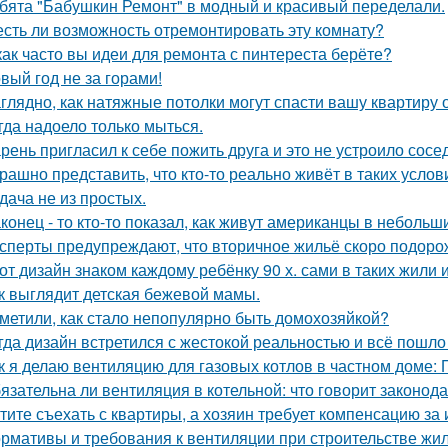
бята "Бабушкин Ремонт" в модный и красивый переделали.
есть ли возможность отремонтировать эту комнату?
как часто вы идеи для ремонта с пинтереста берёте?
вый год не за горами!
глядно, как натяжные потолки могут спасти вашу квартиру о
гда надоело только мыться.
рень пригласил к себе пожить друга и это не устроило сосе
рашно представить, что кто-то реально живёт в таких услов
дача не из простых.
конец - то кто-то показал, как живут американцы в небольш
сперты предупреждают, что вторичное жильё скоро подорож
от дизайн знаком каждому ребёнку 90 х. сами в таких жили 
к выглядит детская бежевой мамы.
метили, как стало непопулярно быть домохозяйкой?
гда дизайн встретился с жестокой реальностью и всё пошло 
к я делаю вентиляцию для газовых котлов в частном доме:
язательна ли вентиляция в котельной: что говорит законод
тите съехать с квартиры, а хозяин требует компенсацию за
рмативы и требования к вентиляции при строительстве жил