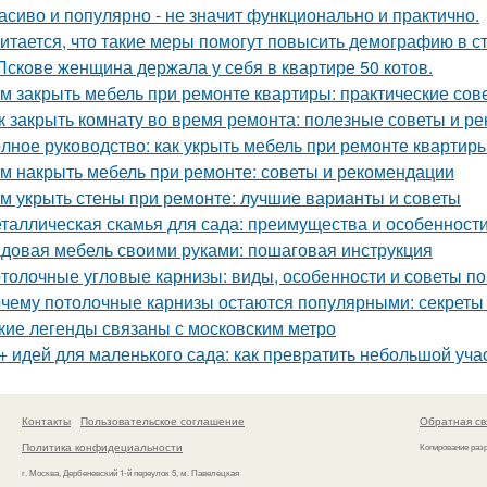
асиво и популярно - не значит функционально и практично.
итается, что такие меры помогут повысить демографию в с
Пскове женщина держала у себя в квартире 50 котов.
м закрыть мебель при ремонте квартиры: практические сов
к закрыть комнату во время ремонта: полезные советы и р
лное руководство: как укрыть мебель при ремонте квартир
м накрыть мебель при ремонте: советы и рекомендации
м укрыть стены при ремонте: лучшие варианты и советы
таллическая скамья для сада: преимущества и особенност
довая мебель своими руками: пошаговая инструкция
толочные угловые карнизы: виды, особенности и советы п
чему потолочные карнизы остаются популярными: секреты 
кие легенды связаны с московским метро
+ идей для маленького сада: как превратить небольшой учас
Контакты
Пользовательское соглашение
Обратная св
Политика конфидециальности
Копирование раз
г. Москва, Дербеневский 1-й переулок 5, м. Павелецкая