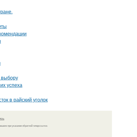
тране.
еты
екомендации
ы
и
о выбору
их успеха
ток в райский уголок
язь
решено при указании обратной гиперссылки.