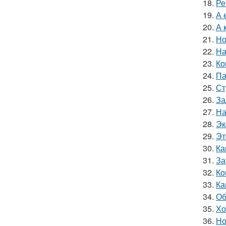
18.
Ре
19.
А 
20.
А 
21.
Но
22.
На
23.
Ко
24.
Па
25.
Ст
26.
За
27.
На
28.
Эк
29.
Эт
30.
Ка
31.
За
32.
Ко
33.
Ка
34.
Об
35.
Хо
36.
Но