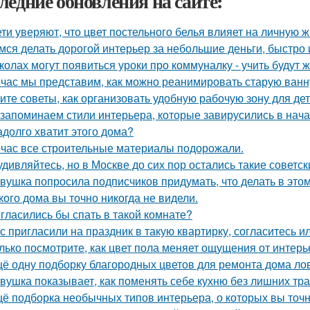
ледние обновления на сайте:
ети уверяют, что цвет постельного белья влияет на личную ж
мся делать дорогой интерьер за небольшие деньги, быстро 
колах могут появиться уроки про коммуналку - учить будут 
час мы представим, как можно реанимировать старую ванн
ите советы, как организовать удобную рабочую зону для де
запоминаем стили интерьера, которые завирусились в нача
адолго хватит этого дома?
час все строительные материалы подорожали.
удивляйтесь, но в Москве до сих пор остались такие советск
вушка попросила подписчиков придумать, что делать в этом 
кого дома вы точно никогда не видели.
гласились бы спать в такой комнате?
с пригласили на праздник в такую квартирку, согласитесь и
лько посмотрите, как цвет пола меняет ощущения от интерь
ё одну подборку благородных цветов для ремонта дома ло
вушка показывает, как поменять себе кухню без лишних тра
ё подборка необычных типов интерьера, о которых вы точн