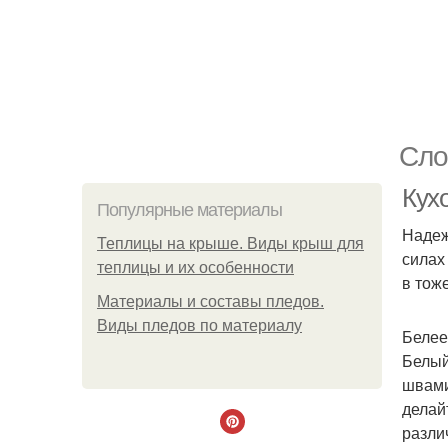
Сло
Кух
Популярные материалы
Надеж
Теплицы на крыше. Виды крыш для
силах
теплицы и их особенности
в тож
Материалы и составы пледов.
Виды пледов по материалу
Белее
Белый
швами
делай
разли