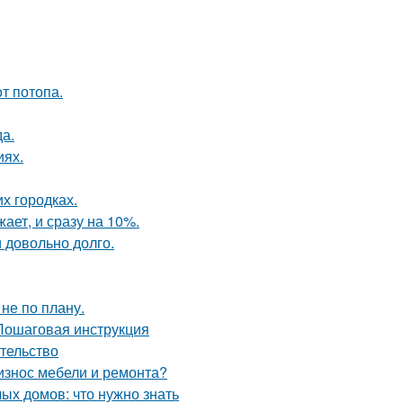
т потопа.
да.
иях.
их городках.
ает, и сразу на 10%.
и довольно долго.
не по плану.
 Пошаговая инструкция
ательство
 износ мебели и ремонта?
ых домов: что нужно знать