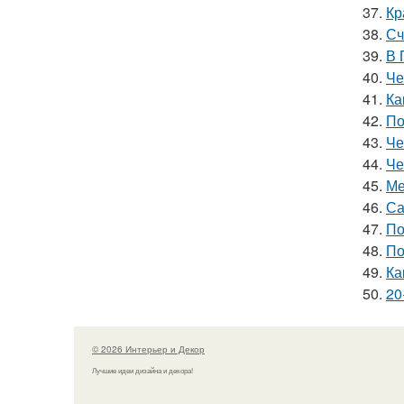
37.
Кр
38.
Сч
39.
В 
40.
Че
41.
Ка
42.
По
43.
Че
44.
Че
45.
Ме
46.
Са
47.
По
48.
По
49.
Ка
50.
20
© 2026 Интерьер и Декор
Лучшие идеи дизайна и декора!