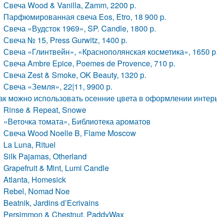
Свеча Wood & Vanilla, Zamm, 2200 р.
Парфюмированная свеча Eos, Etro, 18 900 р.
Свеча «Вудсток 1969», SP. Candle, 1800 р.
Свеча № 15, Press Gurwitz, 1400 р.
Свеча «Глинтвейн», «Краснополянская косметика», 1650 р
Свеча Ambre Epice, Poemes de Provence, 710 р.
Свеча Zest & Smoke, OK Beauty, 1320 р.
Свеча «Земля», 22|11, 9900 р.
ак можно использовать осенние цвета в оформлении интер
Rinse & Repeat, Snowe
«Веточка томата», Библиотека ароматов
Свеча Wood Noelle B, Flame Moscow
La Luna, Rituel
Silk Pajamas, Otherland
Grapefruit & Mint, Lumi Candle
Atlanta, Homesick
Rebel, Nomad Noe
Beatnik, Jardins d’Ecrivains
Persimmon & Chestnut, PaddyWax