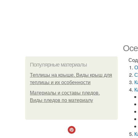
Осе
Сод
Популярные материалы
О
С
Теплицы на крыше. Виды крыш для
К
теплицы и их особенности
К
Материалы и составы пледов.
Виды пледов по материалу
К