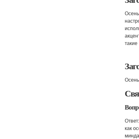
Осень
настр
испол
акцен
такие
Заг
Осень
Свя
Вопро
Ответ
как о
минда