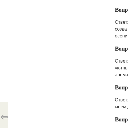
Вопро
Ответ
созда
осени,
Вопро
Ответ
уютны
арома
Вопро
Ответ
моем 
⇦
Вопро