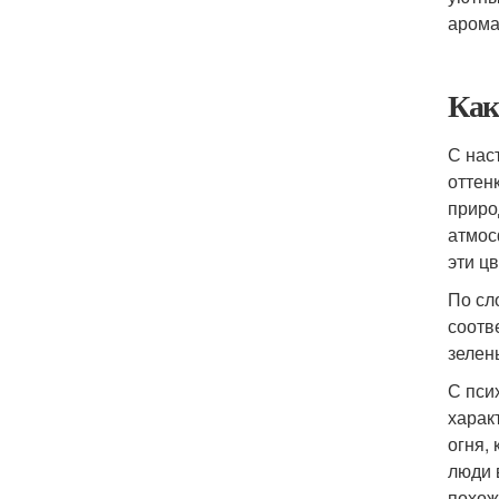
арома
Как
С нас
оттен
приро
атмос
эти ц
По сл
соотв
зелен
С пси
харак
огня,
люди 
похож