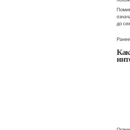
Помим
означ
до си
Ранее
Как
инт
Осенн