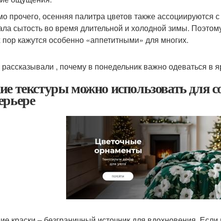
о прочего, осенняя палитра цветов также ассоциируются с 
ала сытость во время длительной и холодной зимы. Поэтому,
х пор кажутся особенно «аппетитными» для многих.
 рассказывали , почему в понедельник важно одеваться в я
ие текстуры можно использовать для со
ерьере
ие краски – безграничный источник для вдохновения. Если 