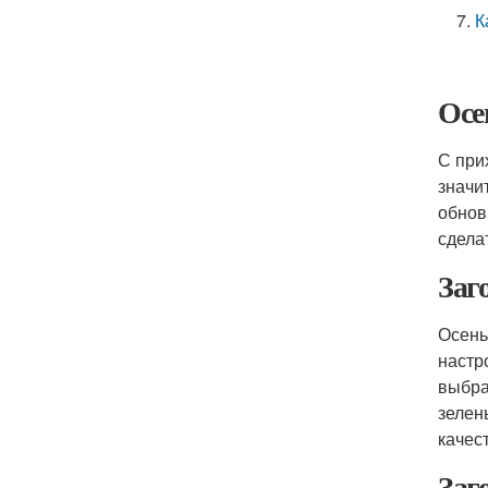
К
Осе
С при
значи
обнов
сдела
Заг
Осень
настр
выбра
зелен
качес
Заг