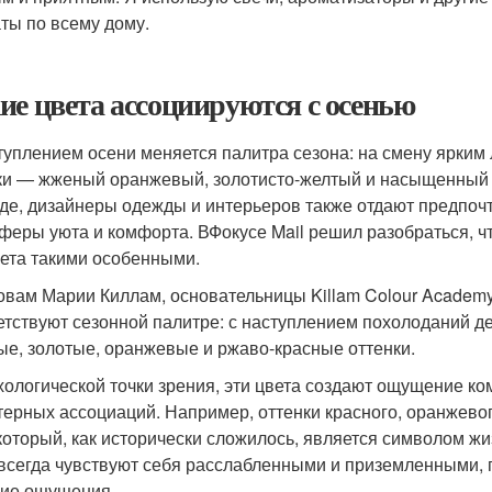
ты по всему дому.
ие цвета ассоциируются с осенью
туплением осени меняется палитра сезона: на смену ярки
ки — жженый оранжевый, золотисто-желтый и насыщенный кр
де, дизайнеры одежды и интерьеров также отдают предпоч
феры уюта и комфорта. ВФокусе Mail решил разобраться, что
вета такими особенными.
овам Марии Киллам, основательницы Killam Colour Academy
етствуют сезонной палитре: с наступлением похолоданий д
ые, золотые, оранжевые и ржаво-красные оттенки.
хологической точки зрения, эти цвета создают ощущение ко
терных ассоциаций. Например, оттенки красного, оранжево
 который, как исторически сложилось, является символом жи
всегда чувствуют себя расслабленными и приземленными, 
ие ощущения.