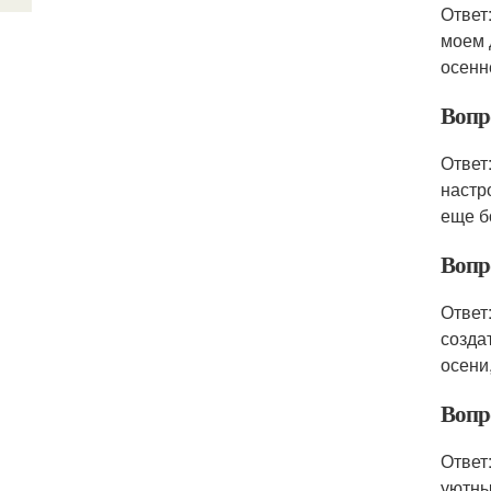
Ответ
моем 
осенн
Вопро
Ответ
настр
еще б
Вопро
Ответ
созда
осени,
Вопро
Ответ
уютны