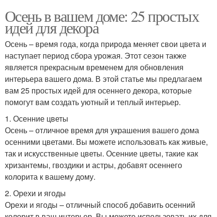
Осень в вашем доме: 25 простых
Цвета из листьев
Осенние текстили
идей для декора
Осень – время года, когда природа меняет свои цвета и
наступает период сбора урожая. Этот сезон также
Осенние ингредиенты
Осенние игры
является прекрасным временем для обновления
интерьера вашего дома. В этой статье мы предлагаем
вам 25 простых идей для осеннего декора, которые
помогут вам создать уютный и теплый интерьер.
Осенний ремонт
Осенний листопад
1. Осенние цветы
Осень – отличное время для украшения вашего дома
осенними цветами. Вы можете использовать как живые,
так и искусственные цветы. Осенние цветы, такие как
Материалы для
хризантемы, гвоздики и астры, добавят осеннего
Осенний тематика
осеннего украшения
колорита к вашему дому.
2. Орехи и ягоды
Орехи и ягоды – отличный способ добавить осенний
колорит в ваш интерьер. Вы можете использовать их для