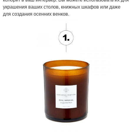
Таблица с цветами
Осенние блюда
украшения ваших столов, книжных шкафов или даже
для создания осенних венков.
Идеи для осеннего
Цвета в оформлении
декора
Интерьер в осенний
Осенние аксессуары
период
Венки из осенних
Осенние атрибуты
листьев
Фотографии в осенней
Осенний преображение