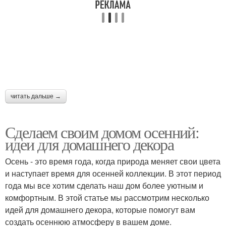
Перец для осеннего
Осенние цвета
вкуса
Осенние игрушки
Осенние растения
читать дальше →
Сделаем своим домом осенний:
Осенние узоры
Осенние символы
идеи для домашнего декора
Осень - это время года, когда природа меняет свои цвета
и наступает время для осенней коллекции. В этот период
года мы все хотим сделать наш дом более уютным и
Осенний атмосфера
Осенняя идея
комфортным. В этой статье мы рассмотрим несколько
идей для домашнего декора, которые помогут вам
создать осеннюю атмосферу в вашем доме.