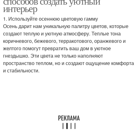
способов создать уютный
интерьер
1. Используйте осеннюю цветовую гамму
Ароматы для осеннего
Осень дарит нам уникальную палитру цветов, которые
Осенние текстуры
декора
создают теплую и уютную атмосферу. Теплые тона
коричневого, бежевого, терракотового, оранжевого и
желтого помогут превратить ваш дом в уютное
гнездышко. Эти цвета не только наполняют
Текстуры для осеннего
Осенние украшения
пространство теплом, но и создают ощущение комфорта
декора
и стабильности.
Украшения для
Осенние мотивы
осеннего декора
Осенние венки
Осенний интерьер