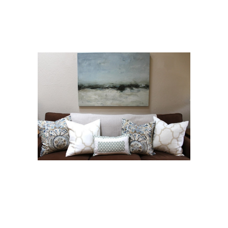
Осенние материалы
Осенние элементы
Идеи для осенних
Осенние идеи
украшений
Цвета из бумаги
Осенние поделки
Тёплые цвета
Цвета в декоре