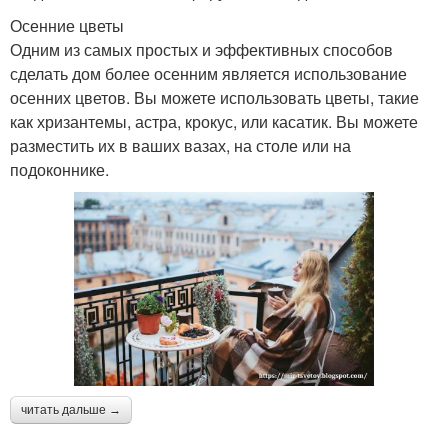
Осенние цветы
Цвета для украшения
Осенняя композиция
Одним из самых простых и эффективных способов
сделать дом более осенним является использование
осенних цветов. Вы можете использовать цветы, такие
как хризантемы, астра, крокус, или касатик. Вы можете
разместить их в ваших вазах, на столе или на
Осенний коврик
Осенние подушки
подоконнике.
Осенние свечи
Осенний аромат
Осенний коктейль
Осенние темы
читать дальше →