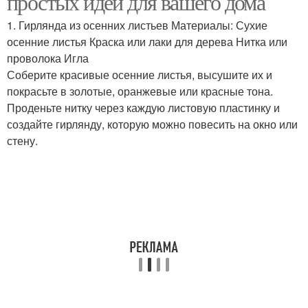
простых идей для вашего дома
1. Гирлянда из осенних листьев Материалы: Сухие
осенние листья Краска или лаки для дерева Нитка или
Материалы для
проволока Игла
Осенние поделки
осеннего декора
Соберите красивые осенние листья, высушите их и
покрасьте в золотые, оранжевые или красные тона.
Проденьте нитку через каждую листовую пластинку и
создайте гирлянду, которую можно повесить на окно или
Идеи для осеннего
Осенние цветы
стену.
декора
Осенние ароматы
Осенние текстуры
Осенние игрушки
Осенние узоры