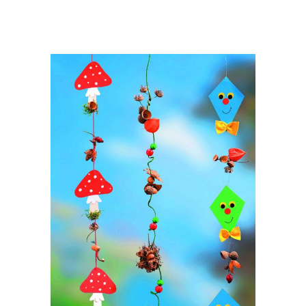
Перец для осеннего
Осенние символы
вкуса
Осенний атмосфера
Осенние темы