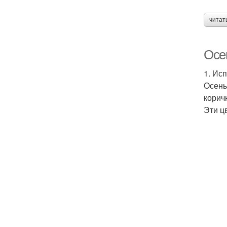
читат
Осе
1. Ис
Осень
корич
Эти ц