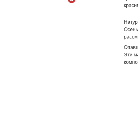
краси
Натур
Осень
рассм
Опавш
Эти м
компо