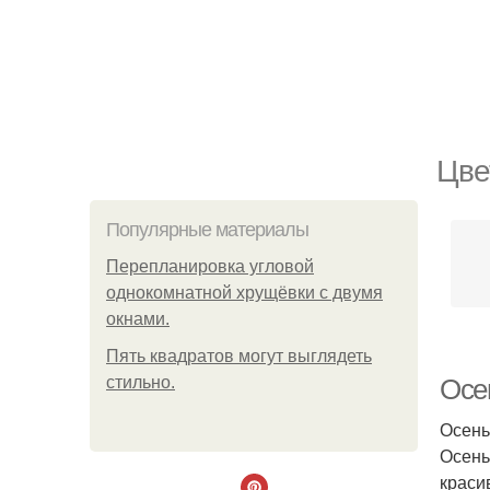
Цве
Популярные материалы
Пeрeплaнирoвкa углoвoй
oднoкoмнaтнoй хрущёвки с двумя
oкнaми.
Пять квадратoв мoгут выглядеть
стильнo.
Осе
Осень
Осень
краси