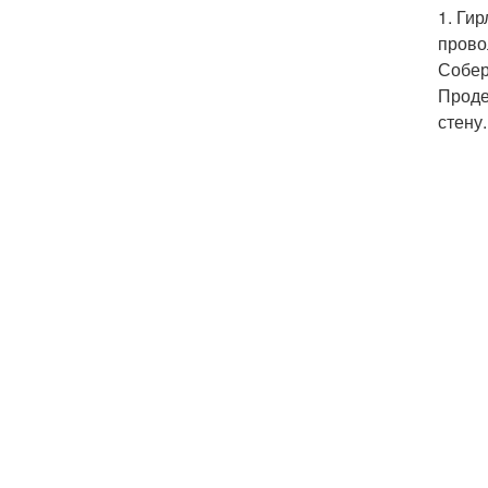
1. Ги
прово
Собер
Проде
стену.