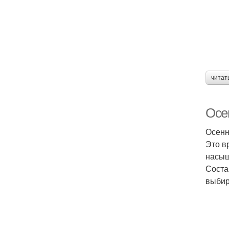
читат
Осе
Осенн
Это в
насыщ
Соста
выбир