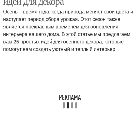
идей для декора
Осень – время года, когда природа меняет свои цвета и
наступает период сбора урожая. Этот сезон также
является прекрасным временем для обновления
Осенние мотивы
Осенний декор
интерьера вашего дома. В этой статье мы предлагаем
вам 25 простых идей для осеннего декора, которые
помогут вам создать уютный и теплый интерьер.
Декоративные
Осенние идеи
элементы
Элементы на
Перец для осеннего
следующий год
вкуса
Осенние текстили
Осенние цвета