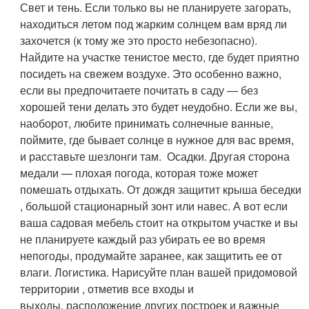
Свет и тень
. Если только вы не планируете загорать,
находиться летом под жарким солнцем вам вряд ли
захочется (к тому же это просто небезопасно).
Найдите на участке тенистое место, где будет приятно
посидеть на свежем воздухе. Это особенно важно,
если вы предпочитаете почитать в саду — без
хорошей тени делать это будет неудобно. Если же вы,
наоборот, любите принимать солнечные ванные,
поймите, где бывает солнце в нужное для вас время,
и расставьте шезлонги там.
Осадки
. Другая сторона
медали — плохая погода, которая тоже может
помешать отдыхать. От дождя защитит крыша беседки
, большой стационарный зонт или навес. А вот если
ваша садовая мебель стоит на открытом участке и вы
не планируете каждый раз убирать ее во время
непогоды, продумайте заранее, как защитить ее от
влаги.
Логистика
. Нарисуйте план вашей придомовой
территории , отметив все входы и
выходы, расположение других построек и важные