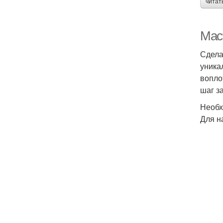
читат
Маст
Сдела
уника
вопло
шаг з
Необх
Для н