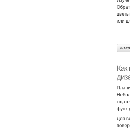
Обрат
цветы
или д
читат
Как
диз
Плани
Небол
тщате
функц
Для в
повер