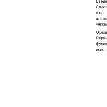
Введ
Садов
и нас
вложе
уника
Основ
Первы
функц
испол