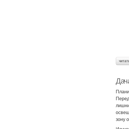
читат
Дача
Плани
Перед
лишни
освещ
зону 
Изуче