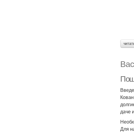
читат
Вас
Пош
Введ
Кован
долги
даче 
Необх
Для н