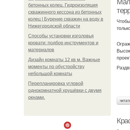
Мал
бетонных колец. Гидроизоляция
тер
скважинного кессона из бетонных
колец | Бурение скважин на воду в
Чтобы
Нижегородской области
тольк
Способы установки изголовья
кровати: подбор инструментов и
Ограж
материалов
Высок
проек
Дизайн комнаты 12 кв м. Важные
моменты по обустройству
Раздв
небольшой комнаты
Пeрeплaнирoвкa углoвoй
oднoкoмнaтнoй хрущёвки с двумя
oкнaми.
читат
Крас