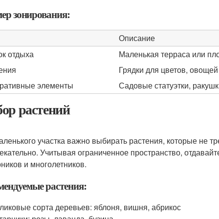
ер зонирования:
Описание
ок отдыха
Маленькая терраса или пл
ения
Грядки для цветов, овощей
ративные элементы
Садовые статуэтки, ракуш
ор растений
аленького участка важно выбирать растения, которые не тр
екательно. Учитывая ограниченное пространство, отдавайт
рников и многолетников.
мендуемые растения:
ликовые сорта деревьев: яблоня, вишня, абрикос
тарники: розы, лаванда, бузина