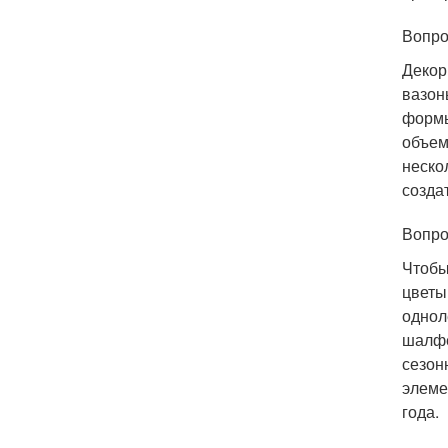
Вопро
Декор
вазон
формы
объем
неско
созда
Вопро
Чтобы
цветы
однол
шалфе
сезон
элеме
года.