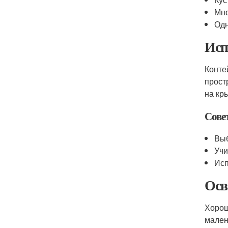
Мно
Одн
Исп
Конте
прост
на кр
Сове
Выб
Учи
Исп
Осв
Хорош
мален