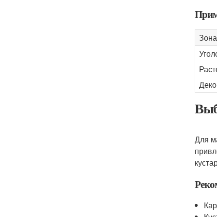
Прим
Зона
Угол
Раст
Деко
Выб
Для м
привл
куста
Реко
Кар
Кус