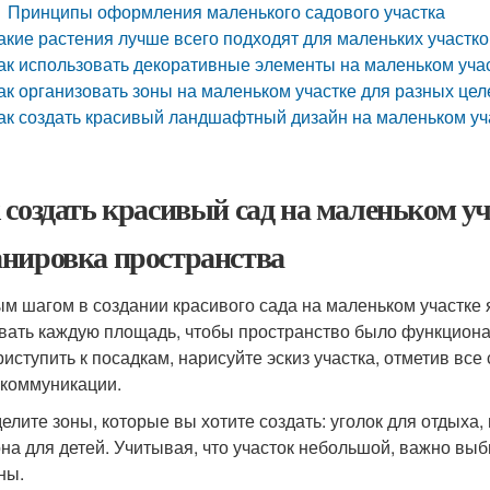
Принципы оформления маленького садового участка
акие растения лучше всего подходят для маленьких участк
ак использовать декоративные элементы на маленьком учас
ак организовать зоны на маленьком участке для разных целе
ак создать красивый ландшафтный дизайн на маленьком у
 создать красивый сад на маленьком уч
нировка пространства
м шагом в создании красивого сада на маленьком участке
вать каждую площадь, чтобы пространство было функцион
риступить к посадкам, нарисуйте эскиз участка, отметив все
 коммуникации.
елите зоны, которые вы хотите создать: уголок для отдыха,
она для детей. Учитывая, что участок небольшой, важно 
ны.