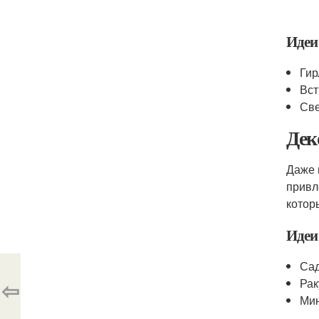
Идеи
Гир
Вст
Све
Дек
Даже 
привл
котор
Идеи
Сад
⇦
Рак
Мин