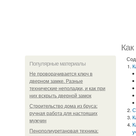
Как
Сод
Популярные материалы
К
Не проворачивается ключ в
дверном замке. Разные
технические неполадки, и как при
них вскрыть дверной замок
Строительство дома из бруса:
С
ручная работа для настоящих
К
мужчин
К
Пенополиуретановая техника:
у