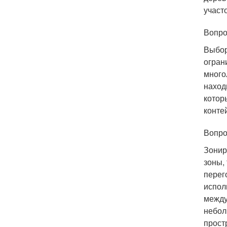
участ
Вопро
Выбор
огран
много
наход
котор
конте
Вопро
Зонир
зоны,
перег
испол
между
небол
прост