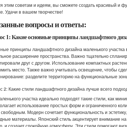
я этим советам и идеям, вы сможете создать красивый и 
ке. Удачи в вашем творчестве!
занные вопросы и ответы:
ос 1: Какие основные принципы ландшафтного диз
ные принципы ландшафтного дизайна маленького участка в
льное расширение пространства. Важно тщательно спланир
nировали друг с другом. Использование компактных растен
омить место. Также важно учитывать освещение, чтобы сде
онирование: разделите территорию на функциональные зоны,
с 2: Какие стили ландшафтного дизайна лучше всего подход
аленького участка идеально подходят такие стили, как мин
олагает использование простых форм и ограниченного коли
 свободным. Модерн сочетает функциональность и эстетику
дные материалы. Японский стиль акцентирует внимание на 
о, и создает спокойную атмосферу. Эти стили помогают виз