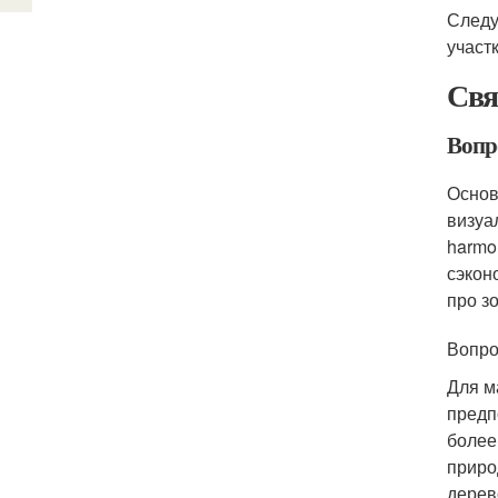
Следу
участ
Свя
Вопр
Основ
визуа
harmo
сэкон
про з
Вопро
Для м
предп
более
приро
дерев