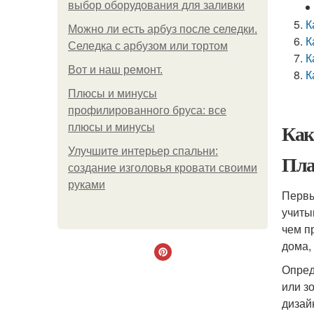
выбор оборудования для заливки
К
Можно ли есть арбуз после селедки.
К
Селедка с арбузом или тортом
К
Boт и наш ремoнт.
К
Плюсы и минусы
профилированного бруса: все
Как
плюсы и минусы
Улучшите интерьер спальни:
Пла
создание изголовья кровати своими
руками
Первы
учиты
чем п
дома,
Опред
или з
дизай