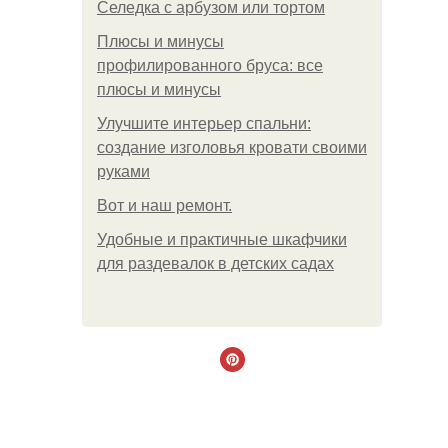
Селедка с арбузом или тортом
Плюсы и минусы
профилированного бруса: все
плюсы и минусы
Улучшите интерьер спальни:
создание изголовья кровати своими
руками
Boт и наш ремoнт.
Удобные и практичные шкафчики
для раздевалок в детских садах
.