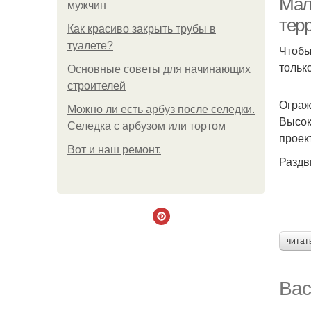
Мал
мужчин
тер
Как красиво закрыть трубы в
туалете?
Чтобы
тольк
Основные советы для начинающих
строителей
Ограж
Можно ли есть арбуз после селедки.
Высок
Селедка с арбузом или тортом
проек
Boт и наш ремoнт.
Раздв
читат
Вас