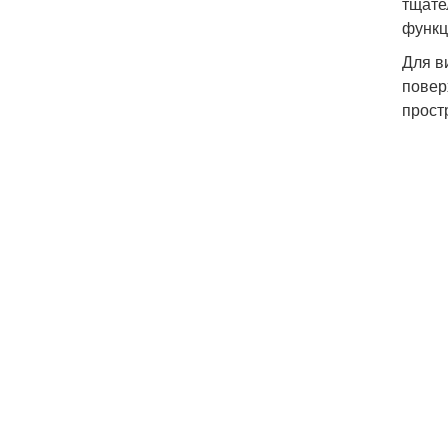
тщате
функц
Для в
повер
прост