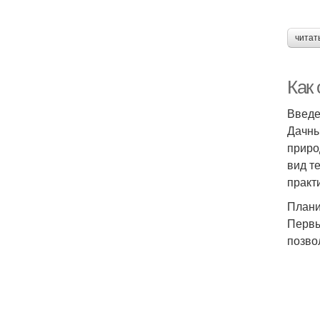
читат
Как
Введ
Дачны
приро
вид т
практ
Плани
Первы
позво