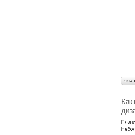
читат
Как
диз
Плани
Небол