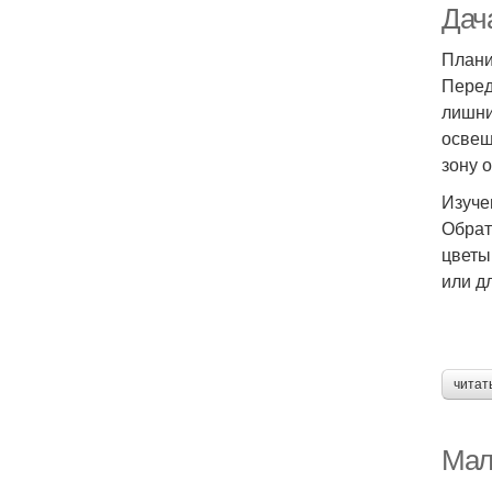
Дача
Плани
Перед
лишни
освещ
зону 
Изуче
Обрат
цветы
или д
читат
Мал