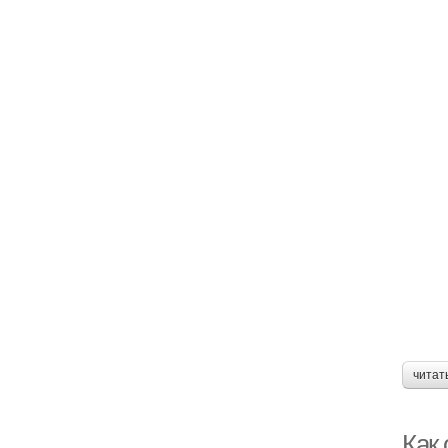
читат
Как