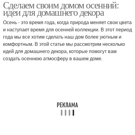
Сделаем своим домом осенний:
Ароматы для осеннего
Осенние текстуры
идеи для домашнего декора
декора
Осень - это время года, когда природа меняет свои цвета
и наступает время для осенней коллекции. В этот период
Украшения для
года мы все хотим сделать наш дом более уютным и
Осенние украшения
осеннего декора
комфортным. В этой статье мы рассмотрим несколько
идей для домашнего декора, которые помогут вам
создать осеннюю атмосферу в вашем доме.
Осенний декор
Домашний декор
Осенние мотивы
Дополнительный декор