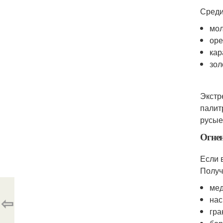
Среди
мол
оре
кар
зол
Экстр
палит
русые
Огне
Если 
Получ
мед
⇦
нас
гра