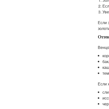
Зол
Есл
Уве
Если 
золот
Отте
Венцо
кор
бак
каш
тем
Если 
сли
исс
чер