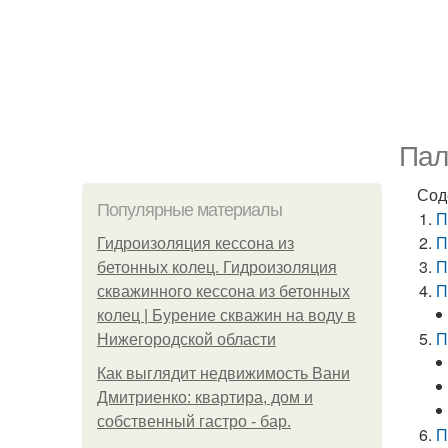
Пал
Сод
Популярные материалы
П
П
Гидроизоляция кессона из
П
бетонных колец. Гидроизоляция
П
скважинного кессона из бетонных
колец | Бурение скважин на воду в
П
Нижегородской области
Как выглядит недвижимость Вани
Дмитриенко: квартира, дом и
собственный гастро - бар.
П