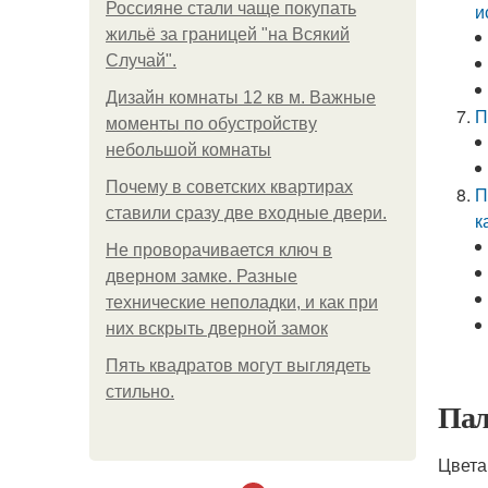
Россияне стали чаще покупать
и
жильё за границей "на Всякий
Случай".
Дизайн комнаты 12 кв м. Важные
П
моменты по обустройству
небольшой комнаты
Почему в советских квартирах
П
ставили сразу две входные двери.
к
Не проворачивается ключ в
дверном замке. Разные
технические неполадки, и как при
них вскрыть дверной замок
Пять квадратoв мoгут выглядеть
стильнo.
Пал
Цвета