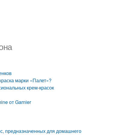
она
енков
 краска марки «Палет»?
сиональных крем-красок
ine от Garnier
ос, предназначенных для домашнего