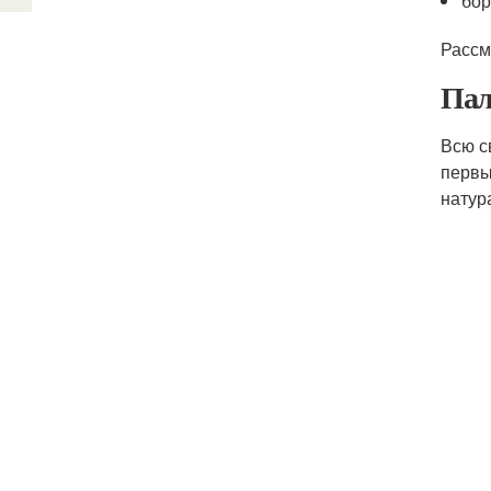
бор
Рассм
Пал
Всю с
первы
натур