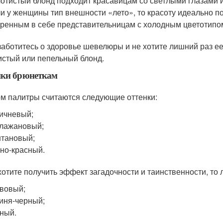
отистый блонд подходит красавицам со светлыми глазами 
и у женщины тип внешности «лето», то красоту идеально п
ренным в себе представительницам с холодным цветотипом
заботитесь о здоровье шевелюры и не хотите лишний раз ее
истый или пепельный блонд.
нки брюнеткам
м палитры считаются следующие оттенки:
ичневый;
лажановый;
тановый;
но-красный.
хотите получить эффект загадочности и таинственности, то
вовый;
иня-черный;
ный.