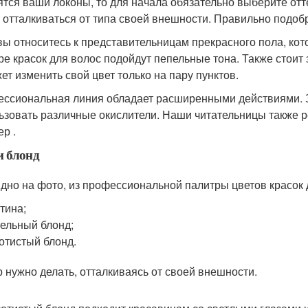
ятся ваши локоны, то для начала обязательно выберите отте
 отталкиваться от типа своей внешности. Правильно подоб
вы относитесь к представительницам прекрасного пола, кот
ре красок для волос подойдут пепельные тона. Также стоит 
ет изменить свой цвет только на пару пунктов.
ссиональная линия обладает расширенными действиями. З
ьзовать различные окислители. Наши читательницы также р
р .
и блонд
идно на фото, из профессиональной палитры цветов красок
тина;
ельный блонд;
отистый блонд.
 нужно делать, отталкиваясь от своей внешности.