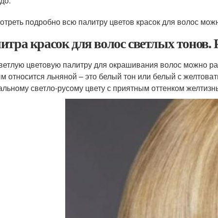
до.
отреть подробно всю палитру цветов красок для волос мож
итра красок для волос светлых тонов. 
ветлую цветовую палитру для окрашивания волос можно раз
м относится льняной – это белый тон или белый с желтов
альному светло-русому цвету с приятным оттенком желтизн