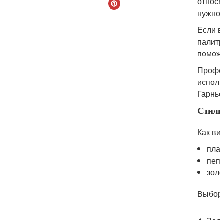
относ
нужно
Если 
палит
помож
Профе
испол
Гарнье
Стил
Как в
пла
пеп
зол
Выбор