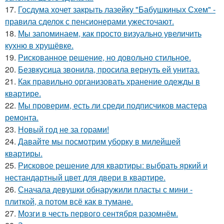
17.
Госдума хочет закрыть лазейку "Бабушкиных Схем" -
правила сделок с пенсионерами ужесточают.
18.
Мы запоминаем, как просто визуально увеличить
кухню в хрущёвке.
19.
Рискованное решение, но довольно стильное.
20.
Безвкусица звонила, просила вернуть ей унитаз.
21.
Как правильно организовать хранение одежды в
квартире.
22.
Мы проверим, есть ли среди подписчиков мастера
ремонта.
23.
Новый год не за горами!
24.
Давайте мы посмотрим уборку в милейшей
квартиры.
25.
Рисковое решение для квартиры: выбрать яркий и
нестандартный цвет для двери в квартире.
26.
Сначала девушки обнаружили пласты с мини -
плиткой, а потом всё как в тумане.
27.
Мозги в честь первого сентября разомнём.