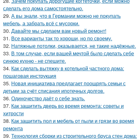
28.
Зачем покупать дорогущие когтеточки, если можно
сделать его дома самостоятельно.
29.
А вы знали, что в Германии можно не покупать
мебель, а забрать всё с мусорки.
30.
Давайте мы сделаем вам новый ремонт!
31.
Все варианты так то хороши, но по своему.
32.
Натяжные потолки, оказывается, не такие надёжные.
33.
В том случае, если вашей мечтой было сделать себе
синюю кухню - не спешите.
34.
Как сделать вытяжку в котельной частного дома:
пошаговая инструкция
35.
Новая инициатива предлагает поощрять семьи с
детьми за счёт списания ипотечных долгов.
36.
Одиночество даёт о себе знать.
37.
Как защитить дверь во время ремонта: советы и
хитрости
38.
Как защитить пол и мебель от пыли и грязи во время
ремонта
39.
Технология сборки из строительного бруса стен дома: