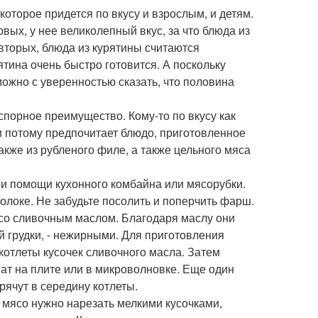
которое придется по вкусу и взрослым, и детям.
ых, у нее великолепный вкус, за что блюда из
-вторых, блюда из курятины считаются
тина очень быстро готовится. А поскольку
можно с уверенностью сказать, что половина
спорное преимущество. Кому-то по вкусу как
 и потому предпочитает блюдо, приготовленное
также из рубленого филе, а также цельного мяса
ри помощи кухонного комбайна или мясорубки.
олоке. Не забудьте посолить и поперчить фарш.
со сливочным маслом. Благодаря маслу они
й грудки, - нежирными. Для приготовления
котлеты кусочек сливочного масла. Затем
ат на плите или в микроволновке. Еще один
ячут в середину котлеты.
 мясо нужно нарезать мелкими кусочками,