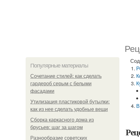
Рец
Сод
Популярные материалы
Р
К
Сочетание стилей: как сделать
К
гардероб серым с белыми
фасадами
Утилизация пластиковой бутылки:
В
как из нее сделать удобные вещи
Сборка каркасного дома из
брусьев: шаг за шагом
Рец
Разнообразие советских