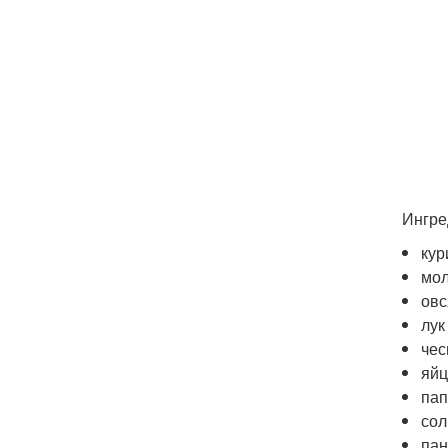
Ингре
кур
мол
овс
лук
чес
яйц
пап
сол
пан