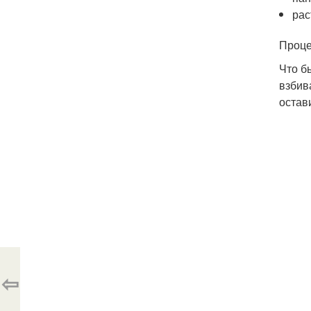
рас
Проце
Что б
взбив
остав
⇦