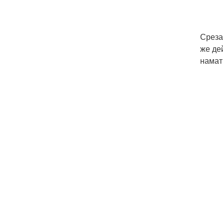
Среза
же де
намат