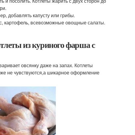
ь и посолить. Котлеты жарить с двух сторон до
ри.
р, добавлять капусту или грибы.
ис, картофель, всевозможные овощные салаты.
тлеты из куриного фарша с
еваривает овсянку даже на запах. Котлеты
аже не чувствуются,а шикарное оформление