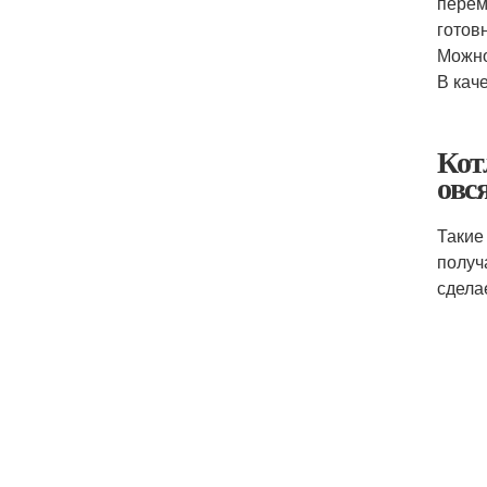
перем
готов
Можно
В кач
Кот
овс
Такие
получ
сдела