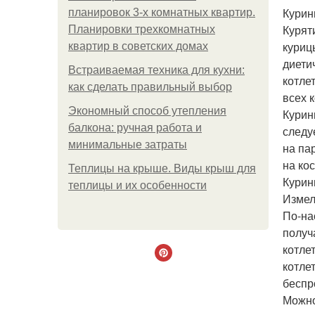
Курин
планировок 3-х комнатных квартир.
Курят
Планировки трехкомнатных
куриц
квартир в советских домах
диети
Встраиваемая техника для кухни:
котле
как сделать правильный выбор
всех 
Экономный способ утепления
Курин
балкона: ручная работа и
следу
минимальные затраты
на па
на кос
Теплицы на крыше. Виды крыш для
Курин
теплицы и их особенности
Измел
По-на
получ
котле
котле
беспр
Можно