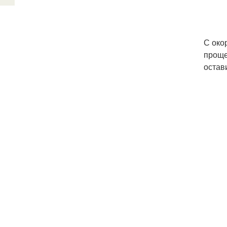
С око
проще
остав