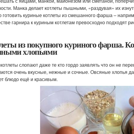
ешать с яйцами, манкой, майонезом или сметаной, поперчит
ности. Манка делает котлеты пышными, «раздувая» их изнут
 готовить куриные котлеты из смешанного фарша – наприме
естве гарнира к куриным котлетам превосходно подходят р
леты из покупного куриного фарша. Ко
яными хлопьями
 котлеты слопают даже те кто гордо заявлять что он не пер
аются очень вкусные, нежные и сочные. Овсяные хлопья д
ет блюдо ещё и красивым.