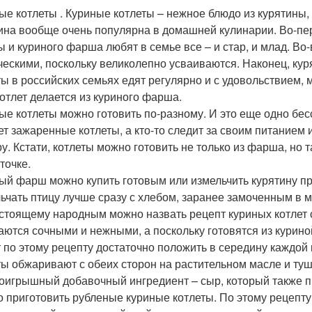
ые котлеты . Куриные котлеты – нежное блюдо из курятины, 
ина вообще очень популярна в домашней кулинарии. Во-перв
ы и куриного фарша любят в семье все – и стар, и млад. Во
ческими, поскольку великолепно усваиваются. Наконец, куря
ты в российских семьях едят регулярно и с удовольствием, 
котлет делается из куриного фарша.
ые котлеты можно готовить по-разному. И это еще одно бес
ет зажаренные котлеты, а кто-то следит за своим питанием
ру. Кстати, котлеты можно готовить не только из фарша, но 
точке.
ый фарш можно купить готовым или измельчить курятину п
ьчать птицу лучше сразу с хлебом, заранее замоченным в м
стоящему народным можно назвать рецепт куриных котлет 
аются сочными и нежными, а поскольку готовятся из курино
т по этому рецепту достаточно положить в середину каждой 
ты обжаривают с обеих сторон на растительном масле и туш
оигрышный добавочный ингредиент – сыр, который также пр
 приготовить рубленые куриные котлеты. По этому рецепту