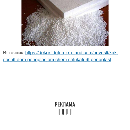
Источник:
https://dekor-i-interer.ru-land.com/novosti/kak-
obshit-dom-penoplastom-chem-shtukaturit-penoplast