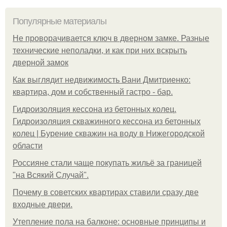
Популярные материалы
Не проворачивается ключ в дверном замке. Разные
технические неполадки, и как при них вскрыть
дверной замок
Как выглядит недвижимость Вани Дмитриенко:
квартира, дом и собственный гастро - бар.
Гидроизоляция кессона из бетонных колец.
Гидроизоляция скважинного кессона из бетонных
колец | Бурение скважин на воду в Нижегородской
области
Россияне стали чаще покупать жильё за границей
"на Всякий Случай".
Почему в советских квартирах ставили сразу две
входные двери.
Утепление пола на балконе: основные принципы и