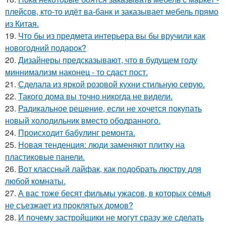
плейсов, кто-то идёт ва-банк и заказывает мебель прямо
из Китая.
19.
Что бы из предмета интерьера вы бы вручили как
новогодний подарок?
20.
Дизайнеры предсказывают, что в будущем году
миннимализм наконец - то сдаст пост.
21.
Сделала из яркой розовой кухни стильную серую.
22.
Такого дома вы точно никогда не видели.
23.
Радикальное решение, если не хочется покупать
новый холодильник вместо ободранного.
24.
Происходит бабулинг ремонта.
25.
Новая тенденция: люди заменяют плитку на
пластиковые панели.
26.
Вот классный лайфак, как подобрать люстру для
любой комнаты.
27.
А вас тоже бесят фильмы ужасов, в которых семья
не съезжает из проклятых домов?
28.
И почему застройщики не могут сразу же сделать