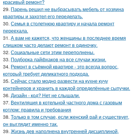
красивый ремонт?
29.
Парень решил не выбрасывать мебель от хозяина
квартиры и захотел его переделать.
30.
Семья в столетнюю квартиру и начала ремонт
переехала.
31.
А вам не кажется, что женщины в последнее время
слишком часто делают ремонт в одиночку.
32.
Социальные сети этим переполнены.
33.
Подборка лайфхаков на все случаи жизни.
34.
Ремонт в съёмной квартире - это всегда вопрос,
который требует деликатного подхода.
35.
Сейчас стало модно развести на кухне кучу
контейнеров и хранить в каждой определённые сыпучки.
36.
Дизайн - код? Нет не слышали.
37.
Вентиляция в котельной частного дома с газовым
котлом: правила и требования
38.
Только в том случае, если женский рай и существует,
он выглядит именно так.
39.
Жизнь дев наполнена внутренней дисциплиной,