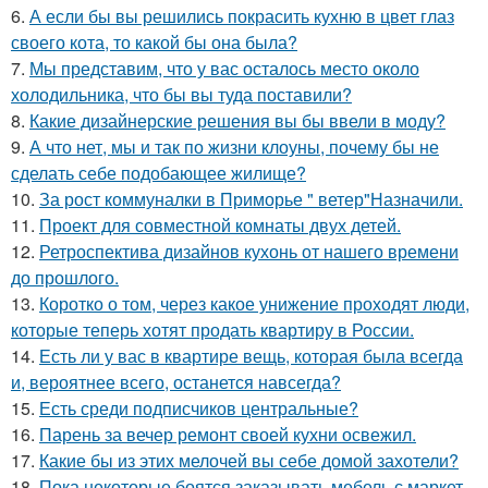
6.
А если бы вы решились покрасить кухню в цвет глаз
своего кота, то какой бы она была?
7.
Мы представим, что у вас осталось место около
холодильника, что бы вы туда поставили?
8.
Какие дизайнерские решения вы бы ввели в моду?
9.
А что нет, мы и так по жизни клоуны, почему бы не
сделать себе подобающее жилище?
10.
За рост коммуналки в Приморье " ветер"Назначили.
11.
Проект для совместной комнаты двух детей.
12.
Ретроспектива дизайнов кухонь от нашего времени
до прошлого.
13.
Коротко о том, через какое унижение проходят люди,
которые теперь хотят продать квартиру в России.
14.
Есть ли у вас в квартире вещь, которая была всегда
и, вероятнее всего, останется навсегда?
15.
Есть среди подписчиков центральные?
16.
Парень за вечер ремонт своей кухни освежил.
17.
Какие бы из этих мелочей вы себе домой захотели?
18.
Пока некоторые боятся заказывать мебель с маркет -