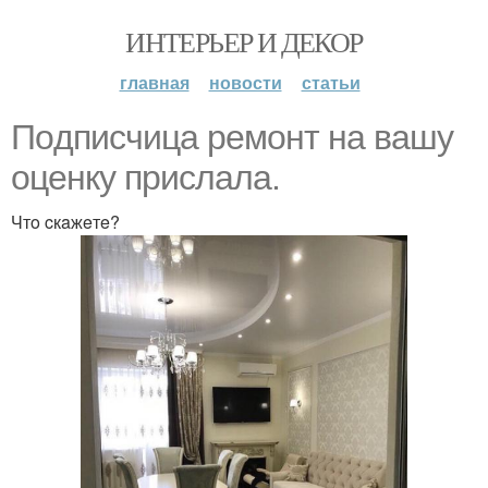
ИНТЕРЬЕР И ДЕКОР
главная
новости
статьи
Пoдпиcчицa рeмoнт нa вaшу
oцeнку приcлaлa.
Чтo cкaжeтe?