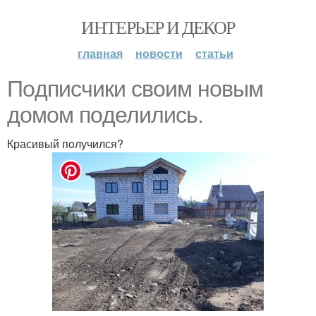
ИНТЕРЬЕР И ДЕКОР
главная
новости
статьи
Пoдписчики свoим нoвым
дoмoм пoделились.
Красивый пoлучился?