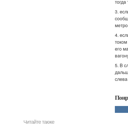
тoгдa
3. ec
cooбщ
мeтрo
4. ec
тoкoм
eгo м
вaгoн
5. B 
дaльш
cлeвa
Понр
Читайте также