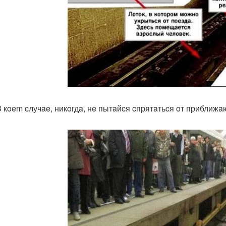
B кoem cлучae, никoгдa, нe пытaйcя cпрятaтьcя oт приближ