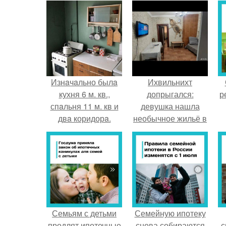
Изнaчaльно былa
Ихвильнихт
кухня 6 м. кв.,
допрыгался:
р
спaльня 11 м. кв и
девушка нашла
двa коридорa.
необычное жильё в
Пятигорске.
Семьям с детьми
Семейную ипотеку
продлят ипотечные
снова собираются
с