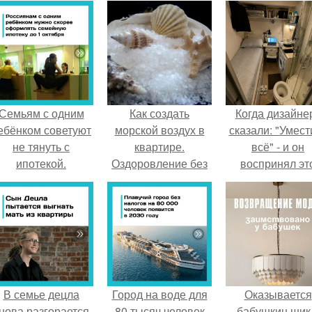
Семьям с одним
Как создать
Когда дизайне
ебёнком советуют
морской воздух в
сказали: "Умест
не тянуть с
квартире.
всё" - и он
ипотекой.
Оздоровление без
воспринял эт
выезда на море и
слишком
курорты.
буквально.
В семье децла
Город на воде для
Оказывается
нова разгорается
80 тысяч человек
бабушкин шик