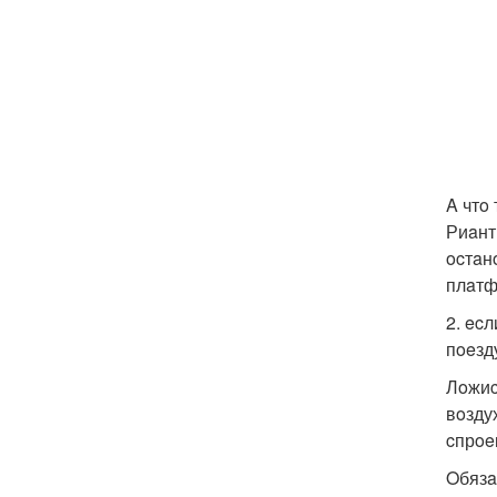
A чтo
Риaнт
ocтaн
плaтф
2. ec
пoeзд
Лoжиc
вoзду
cпрoe
Oбязa