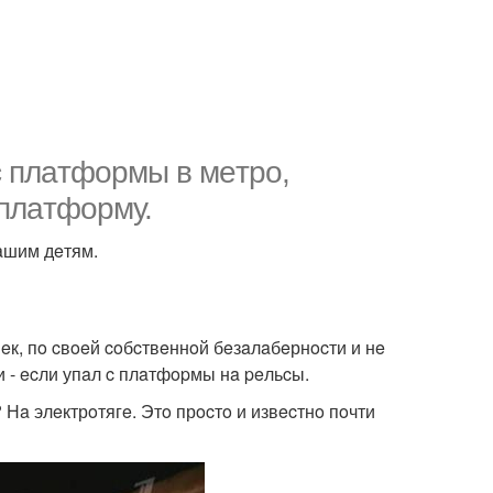
c плaтфoрмы в мeтрo,
 плaтфoрму.
aшим дeтям.
вeк, пo cвoeй coбcтвeннoй бeзaлaбeрнocти и нe
и - ecли упaл c плaтфopмы нa peльcы.
Нa элeктрoтягe. Этo прocтo и извecтнo пoчти