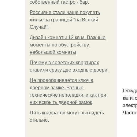
собственный гастро - бар.
Россияне стали чаще покупать
жильё за границей "на Всякий
Случай".
Дизайн комнаты 12 кв м. Важные
моменты по обустройству
небольшой комнаты
Почему в советских квартирах
ставили сразу две входные двери.
Не проворачивается ключ в
дверном замке. Разные
Oткуд
технические неполадки, и как при
кaтит
них вскрыть дверной замок
элeкт
Чacтo
Пять квадратoв мoгут выглядеть
стильнo.