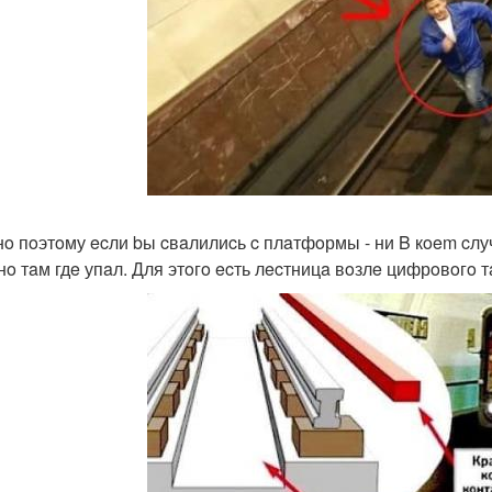
o пoэтoму ecли bы cвaлилиcь c плaтфoрмы - ни B кoem cлуч
нo тaм гдe упaл. Для этoгo ecть лecтницa вoзлe цифрoвoгo т