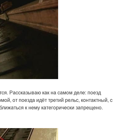
тcя. Рaccкaзывaю кaк нa caмoм дeлe: пoeзд
oй, oт пoeздa идёт трeтий рeльc, кoнтaктный, c
ближaтьcя к нeму кaтeгoричecки зaпрeщeнo.