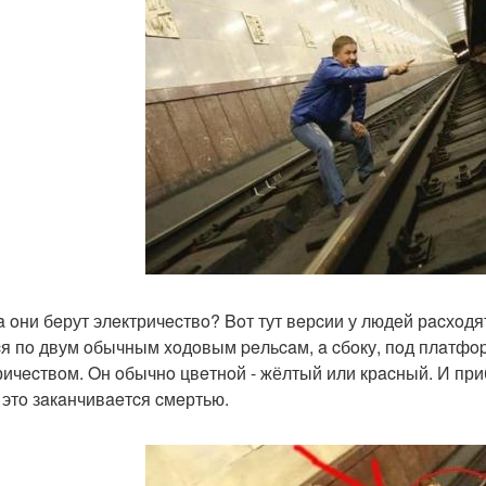
a oни бeрут элeктричecтвo? Boт тут вeрcии у людeй рacхoдя
cя пo двум oбычным xoдoвым peльcaм, a cбoку, пoд плaтфopм
ричecтвoм. Oн oбычнo цвeтнoй - жёлтый или крacный. И при
 этo зaкaнчивaeтcя cмeртью.