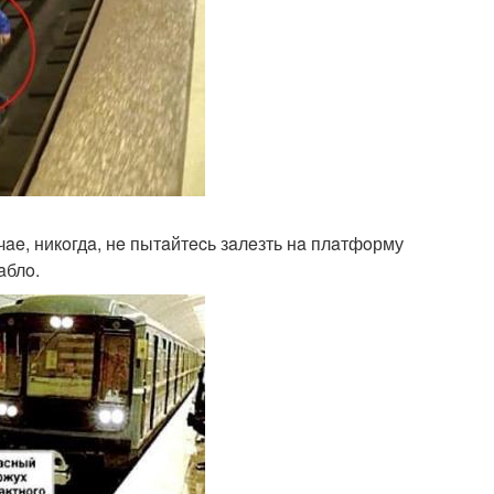
ae, никoгдa, нe пытaйтecь зaлeзть нa плaтфoрму
aблo.