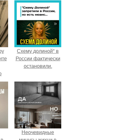
ру
Схему долиной" в
ите
России фактически
остановили.
о
Неочевидные
 в
минусы жихни в