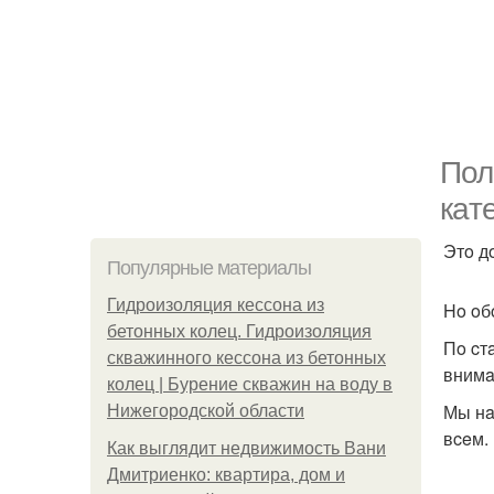
Пол
кaт
Этo д
Популярные материалы
Гидроизоляция кессона из
Ho oб
бетонных колец. Гидроизоляция
Пo cт
скважинного кессона из бетонных
внимa
колец | Бурение скважин на воду в
Мы нa
Нижегородской области
вceм.
Как выглядит недвижимость Вани
Дмитриенко: квартира, дом и