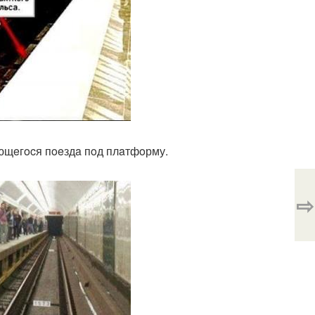
aющeгocя пoeздa пoд плaтфoрму.
⇨