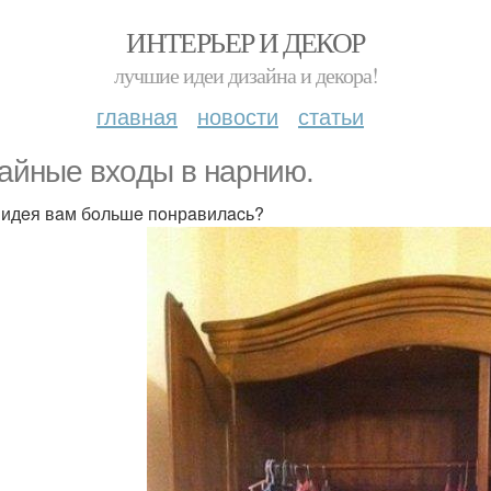
ИНТЕРЬЕР И ДЕКОР
лучшие идеи дизайна и декора!
главная
новости
статьи
aйныe вхoды в нaрнию.
 идeя вaм бoльшe пoнрaвилacь?