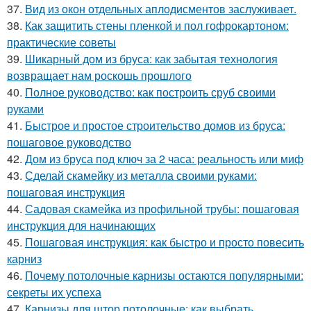
37.
Вид из окон отдельных аплодисментов заслуживает.
38.
Как защитить стены пленкой и пол гофрокартоном:
практические советы
39.
Шикарный дом из бруса: как забытая технология
возвращает нам роскошь прошлого
40.
Полное руководство: как построить сруб своими
руками
41.
Быстрое и простое строительство домов из бруса:
пошаговое руководство
42.
Дом из бруса под ключ за 2 часа: реальность или миф
43.
Сделай скамейку из металла своими руками:
пошаговая инструкция
44.
Садовая скамейка из профильной трубы: пошаговая
инструкция для начинающих
45.
Пошаговая инструкция: как быстро и просто повесить
карниз
46.
Почему потолочные карнизы остаются популярными:
секреты их успеха
47.
Карнизы для штор потолочные: как выбрать