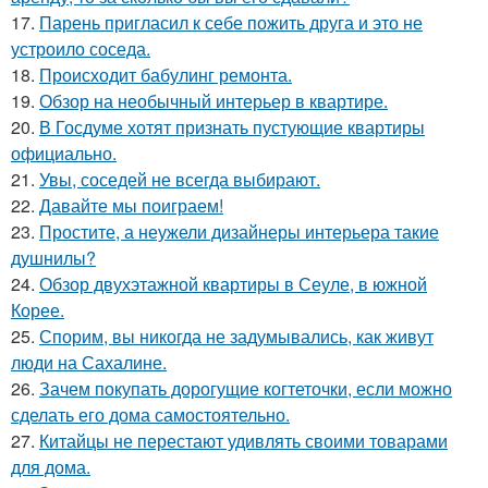
17.
Парень пригласил к себе пожить друга и это не
устроило соседа.
18.
Происходит бабулинг ремонта.
19.
Обзор на необычный интерьер в квартире.
20.
В Госдуме хотят признать пустующие квартиры
официально.
21.
Увы, соседей не всегда выбирают.
22.
Давайте мы поиграем!
23.
Простите, а неужели дизайнеры интерьера такие
душнилы?
24.
Обзор двухэтажной квартиры в Сеуле, в южной
Корее.
25.
Спорим, вы никогда не задумывались, как живут
люди на Сахалине.
26.
Зачем покупать дорогущие когтеточки, если можно
сделать его дома самостоятельно.
27.
Китайцы не перестают удивлять своими товарами
для дома.