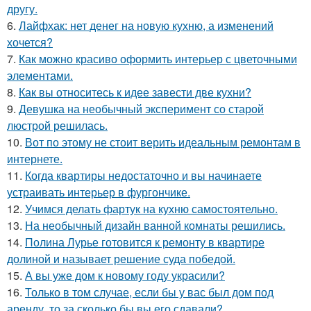
другу.
6.
Лайфхак: нет денег на новую кухню, а изменений
хочется?
7.
Как можно красиво оформить интерьер с цветочными
элементами.
8.
Как вы относитесь к идее завести две кухни?
9.
Девушка на необычный эксперимент со старой
люстрой решилась.
10.
Вот по этому не стоит верить идеальным ремонтам в
интернете.
11.
Когда квартиры недостаточно и вы начинаете
устраивать интерьер в фургончике.
12.
Учимся делать фартук на кухню самостоятельно.
13.
На необычный дизайн ванной комнаты решились.
14.
Полина Лурье готовится к ремонту в квартире
долиной и называет решение суда победой.
15.
А вы уже дом к новому году украсили?
16.
Только в том случае, если бы у вас был дом под
аренду, то за сколько бы вы его сдавали?