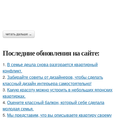
читать дальше →
Последние обновления на сайте:
1.
В семье децла снова разгорается квартирный
конфликт.
2.
Забирайте советы от дизайнеров, чтобы сделать
классный дизайн интерьера самостоятельно!
3.
Какую красоту можно устроить в небольших японских
квартирках.
4.
Оцените классный балкон, который себе сделала
молодая семья.
5.
Мы представим, что вы описываете квартиру своему