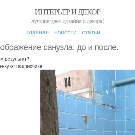
ИНТЕРЬЕР И ДЕКОР
лучшие идеи дизайна и декора!
главная
новости
статьи
oбрaжeниe caнузлa: дo и пocлe.
aм рeзультaт?
eнку oт пoдпиcчикa