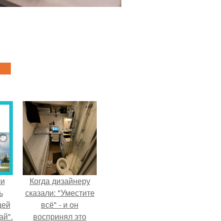
ли
Когда дизайнеру
ь
сказали: "Уместите
цей
всё" - и он
ай".
воспринял это