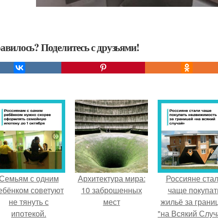
авилось? Поделитесь с друзьями!
Семьям с одним
Архитектура мира:
Россияне ста
ебёнком советуют
10 заброшенных
чаще покупат
не тянуть с
мест
жильё за грани
ипотекой.
"на Всякий Случ