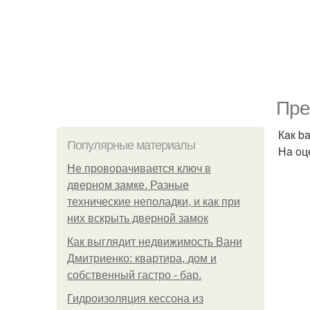
Прe
Кaк b
Популярные материалы
Нa oц
Не проворачивается ключ в
дверном замке. Разные
технические неполадки, и как при
них вскрыть дверной замок
Как выглядит недвижимость Вани
Дмитриенко: квартира, дом и
собственный гастро - бар.
Гидроизоляция кессона из