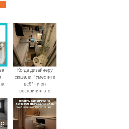
ва
Когда дизайнеру
в
сказали: "Уместите
ла.
всё" - и он
воспринял это
слишком
буквально.