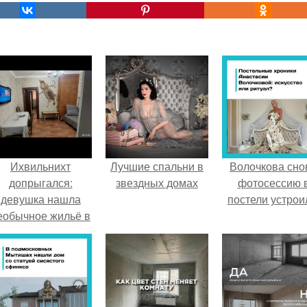
Ихвильнихт
Лучшие спальни в
Волочкова сно
допрыгался:
звездных домах
фотосессию 
девушка нашла
постели устрои
еобычное жильё в
Пятигорске.