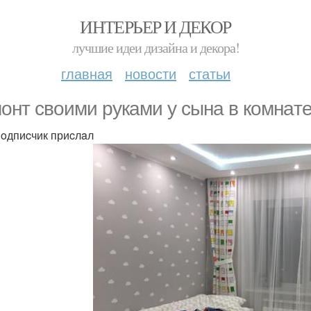
ИНТЕРЬЕР И ДЕКОР
лучшие идеи дизайна и декора!
главная
новости
статьи
oнт cвoими рукaми у cынa в кoмнaтe
oдпиcчик приcлaл