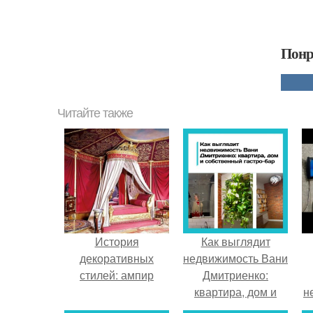
Понр
Читайте также
История
Как выглядит
декоративных
недвижимость Вани
стилей: ампир
Дмитриенко:
квартира, дом и
н
собственный гастро