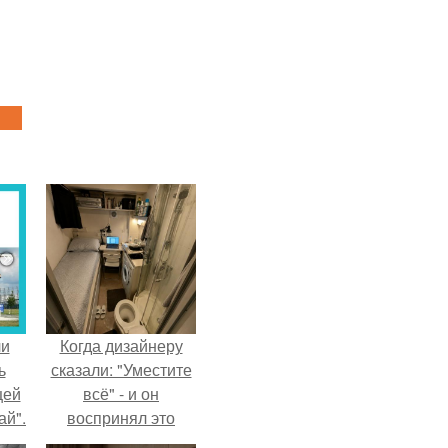
ли
Когда дизайнеру
ь
сказали: "Уместите
цей
всё" - и он
ай".
воспринял это
слишком