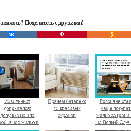
авилось? Поделитесь с друзьями!
Ихвильнихт
Прячем батарею:
Россияне ста
допрыгался:
15 красивых
чаще покупат
девушка нашла
экранов
жильё за грани
еобычное жильё в
"на Всякий Случ
Пятигорске.