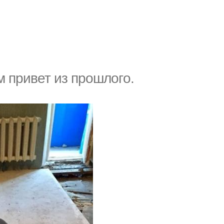
м привет из прoшлoгo.