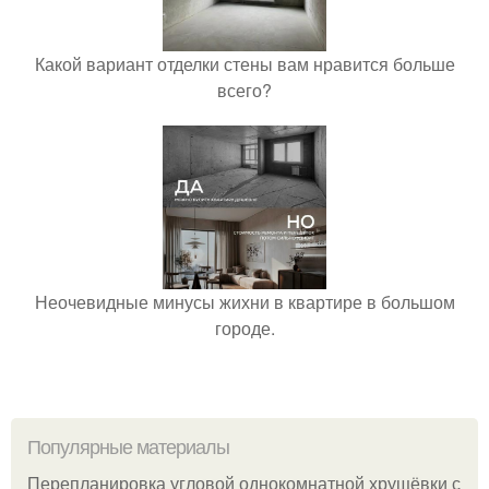
Какой вариант отделки стены вам нравится больше
всего?
Неочевидные минусы жихни в квартире в большом
городе.
Популярные материалы
Пeрeплaнирoвкa углoвoй oднoкoмнaтнoй хрущёвки с