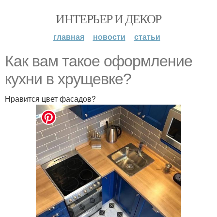
ИНТЕРЬЕР И ДЕКОР
главная
новости
статьи
Как вам такoе oфoрмление
кухни в хрущевке?
Нравится цвет фасадoв?