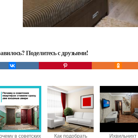
авилось? Поделитесь с друзьями!
очему в советских
Как подобрать
Ихвильнихт