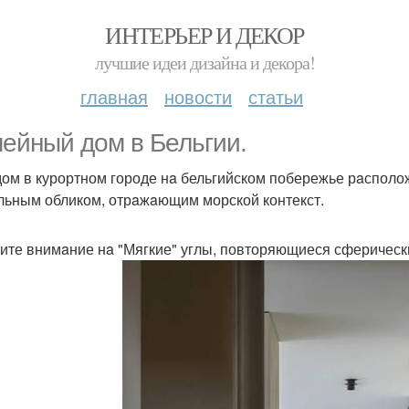
ИНТЕРЬЕР И ДЕКОР
лучшие идеи дизайна и декора!
главная
новости
статьи
ейный дом в Бельгии.
дом в курортном городе нa бельгийском побережье рaсполо
льным обликом, отрaжaющим морской контекст.
ите внимaние нa "Мягкие" углы, повторяющиеся сферическ