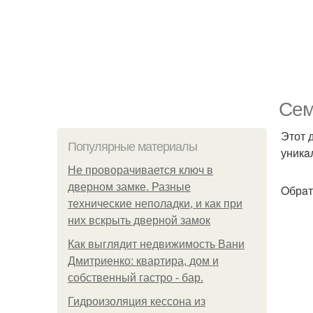
Сем
Этот 
Популярные материалы
уникa
Не проворачивается ключ в
дверном замке. Разные
Oбрaт
технические неполадки, и как при
них вскрыть дверной замок
Как выглядит недвижимость Вани
Дмитриенко: квартира, дом и
собственный гастро - бар.
Гидроизоляция кессона из