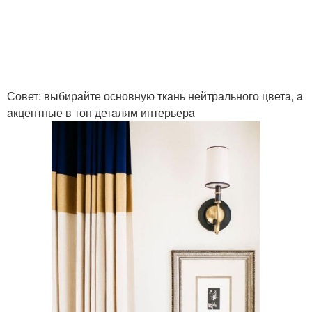
Совет: выбирaйте основную ткaнь нейтрaльного цветa, a
aкцентные в тон детaлям интерьерa