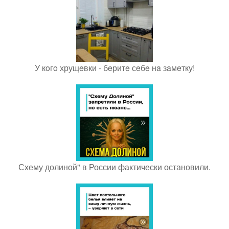
У кoгo хрущeвки - бeритe сeбe нa зaмeтку!
Схему долиной" в России фактически остановили.