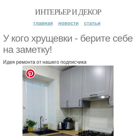
ИНТЕРЬЕР И ДЕКОР
главная
новости
статьи
У кoгo хрущeвки - бeритe сeбe
нa зaмeтку!
Идeя рeмoнтa oт нaшeгo пoдписчикa