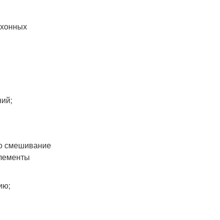
ухонных
ний;
но смешивание
элементы
ию;