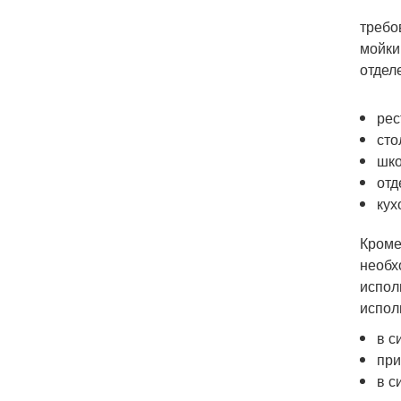
Сог
требо
мойки
отдел
рес
сто
шко
отд
кух
Кроме
необх
испол
испол
в с
при
в с