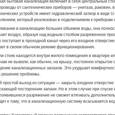
ая бытовая канализация включает в себя центральный сто
проводы от сантехнических приборов — унитаза, раковин, 
хнических устройств имеет гидравлический затвор в виде U
влением, который реализован в подключаемом к приборам 
ливании в канализацию больших объемов воды, она полнос
вает воздух, образуя над водным столбом разряженное про
х поступает в проходной канал через его входное отверсти
ает в своем обычном режиме функционирования.
ли стояк находится внутри жилого помещения в квартире или
нам не вывели, как обычно, на крышу, постоянно открытое 
ение канализационных запахов. Это ухудшает комфортност
ь решение проблемы.
 простой выход из ситуации — закрыть входное отверстие в
скающей посторонние запахи. Но в этом случае при спуске
появившееся разряжение не сможет втягивать дополнитель
дит к тому, что в канализационную систему всасывается вод
метку: Характерный признак разрушения гидрозатворов при