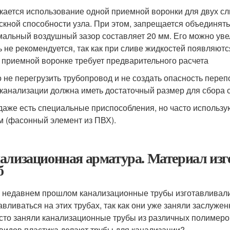
кается использование одной приемной воронки для двух сл
скной способности узла. При этом, запрещается объединя
альный воздушный зазор составляет 20 мм. Его можно уве
ь не рекомендуется, так как при сливе жидкостей появляют
 приемной воронке требует предварительного расчета
 не перегрузить трубопровод и не создать опасность пере
 канализации должна иметь достаточный размер для сбора с
даже есть специальные приспособления, но часто использу
м (фасонный элемент из ПВХ).
ализационная арматура. Материал из
б
 недавнем прошлом канализационные трубы изготавливали
авливаться на этих трубах, так как они уже заняли заслуже
сто заняли канализационные трубы из различных полимеров,
 видов пластика делают трубы для канализации?