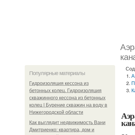
Аэр
кан
Сод
Популярные материалы
А
П
Гидроизоляция кессона из
К
бетонных колец. Гидроизоляция
скважинного кессона из бетонных
колец | Бурение скважин на воду в
Аэр
Нижегородской области
кан
Как выглядит недвижимость Вани
Дмитриенко: квартира, дом и