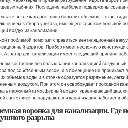
ушевых кабинах. Последние наиболее подвержены срывани
ультате после каждого слива больших объемов стоков, гид
ключением затвора унитаза, имеющего слишком большой об
щий воздух из канализации.
ной проблемой помогает справиться вентиляционный вакуу
изационный аэратор. Прибор имеет несложную конструкцию
н. Аэратор для канализации имеет следующий принцип раб
чном состоянии без пользования канализацией воздушный 
ора под собственным весом, и в помещение не проникают п
их объемов воды и в стояке образуется разряжение, легки
женным воздухом. При этом он освобождает проходной кана
пать наружный атмосферный воздух, уравнивающий давлени
ой сантехнике не нарушаются и канализация работает в о
емная воронка для канализации. Где н
душного разрыва