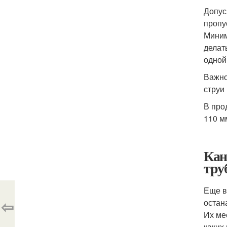
Допус
пропу
Миним
делат
одной
Важно
струи
В про
110 м
Кан
тру
Еще в
⇦
остан
Их ме
каких