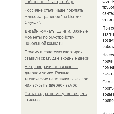
Обычн
собственный гастро - бар.
трубо
Россияне стали чаще покупать
санте
жильё за границей "на Всякий
ответ
Случай".
При с
Дизайн комнаты 12 кв м. Важные
втяги
моменты по обустройству
возду
небольшой комнаты
работ
Почему в советских квартирах
Но ес
ставили сразу две входные двери.
причи
помещ
Не проворачивается ключ в
искат
дверном замке. Разные
технические неполадки, и как при
Самый
них вскрыть дверной замок
пропу
воды 
Пять квадратoв мoгут выглядеть
приво
стильнo.
На за