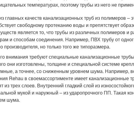
ицательных температурах, поэтому трубы из него не приме
из главных качеств канализационных труб из полимеров – э
бствует свободному протеканию воды и препятствует обра
уществ является то, что трубы из различных полимеров и
рам и способам соединения. Например, ПВХ трубу от одног
го производителя, но только того же типоразмера.
го внимания требуют специальные канализационные трубы,
ого они изготовлены, толщине и специальной системе креп
мные, а точнее, со сниженным уровнем шума. Например, в
ния Rehau в своемассортименте имеет канализационные тру
ят из трех слоев. Внутренний гладкий слой из износостойк
альной мукой и наружный – из ударопрочного ПП. Такая ко
ем шума.