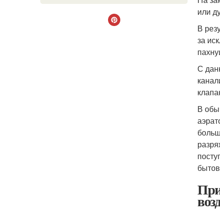
или д
В рез
за ис
пахну
С дан
канал
клапа
В обы
аэрат
больш
разря
посту
бытов
При
воз