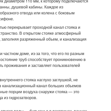
як диаметром 110 мм, к которому подключаются
ванны, душевой кабины. Каждое из
-образного отвода или колена с боковым
сифоне.
тью перекрывает проходной канал стояка и
странство. В открытом стояке атмосферный
е, заполняя разряженный объем, и канализация
 частном доме, из-за того, что его по разным
состояние труб способствует проникновению в
ь проживания и заставляет пользователей
нутреннего стояка наглухо заглушкой, не
 в канализационный канал больших объемов
ные порции воздуха снаружи стояка — это
а из гидрозатворов.
 спуске воды — бульканье в раковинах, ваннах