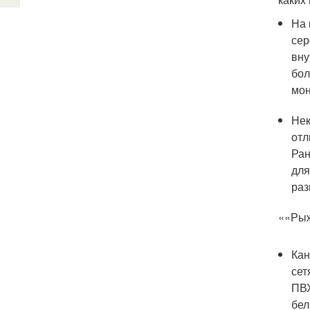
На 
сер
вну
бол
мон
Нек
отл
Ран
для
раз
««Рыж
Кан
сет
ПВХ
бел