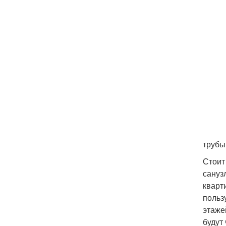
трубы
Стоит
сануз
кварт
польз
этаже
будут