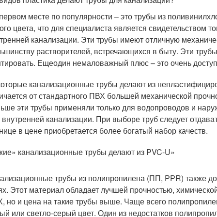
первом месте по популярности – это трубы из поливинилхл
ого цвета, что для специалиста является свидетельством т
тренней канализации. Эти трубы имеют отличную механичес
ьшинству растворителей, встречающихся в быту. Эти труб
тировать. Ещеодин немаловажный плюс – это очень доступ
оторые канализационные трубы делают из непластифицир
ичается от стандартного ПВХ большей механической прочно
ьше эти трубы применяли только для водопроводов и нару
 внутренней канализации. При выборе труб следует отдава
нице в цене приобретается более богатый набор качеств.
ие» канализационные трубы делают из PVC-U»
ализационные трубы из полипропилена (ПП, PPR) также д
ях. Этот материал обладает лучшей прочностью, химической
, но и цена на такие трубы выше. Чаще всего полипропил
ый или светло-серый цвет. Один из недостатков полипропи