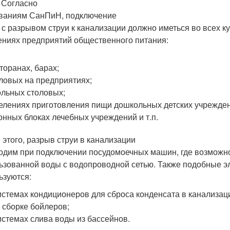
ласно
ваниям СанПиН, подключение
 с разрывом струи к канализации должно иметься во всех к
ениях предприятий общественного питания:
торанах, барах;
ловых на предприятиях;
льных столовых;
елениях приготовления пищи дошкольных детских учрежде
онных блоках лечебных учреждений и т.п.
 этого, разрыв струи в канализации
одим при подключении посудомоечных машин, где возмож
ьзованной воды с водопроводной сетью. Также подобные 
ьзуются:
истемах кондиционеров для сброса конденсата в канализац
 сборке бойлеров;
истемах слива воды из бассейнов.