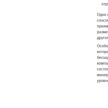
отр
Одно 
спосо
преим
разме
друго
Особо
котор
бесшу
компа
состо
минер
уровн