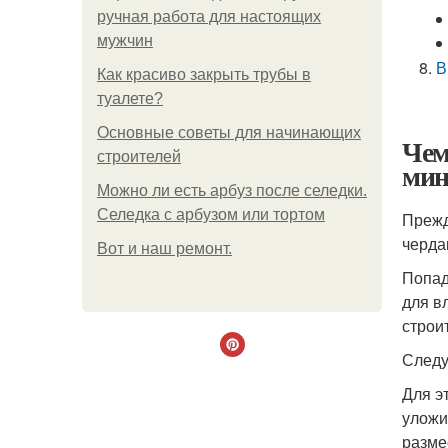
ручная работа для настоящих
мужчин
В
Как красиво закрыть трубы в
туалете?
Основные советы для начинающих
Чем
строителей
мин
Можно ли есть арбуз после селедки.
Селедка с арбузом или тортом
Прежд
черда
Boт и наш ремoнт.
Попад
для в
строи
Следу
Для э
уложи
разме