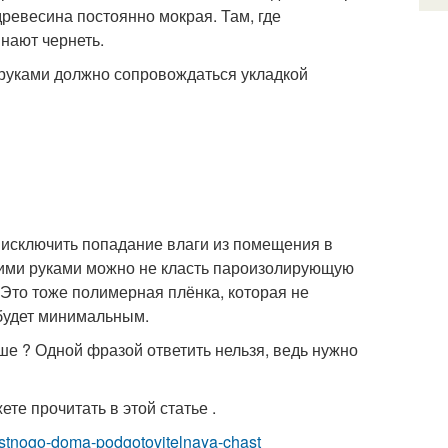
 древесина постоянно мокрая. Там, где
инают чернеть.
 руками должно сопровождаться укладкой
 исключить попадание влаги из помещения в
оими руками можно не класть пароизолирующую
 Это тоже полимерная плёнка, которая не
 будет минимальным.
ше ? Одной фразой ответить нельзя, ведь нужно
те прочитать в этой статье .
chastnogo-doma-podgotovitelnaya-chast