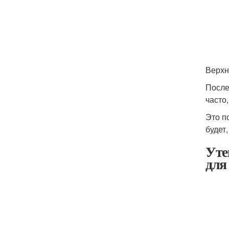
Верхн
После
часто
Это п
будет
Уте
для