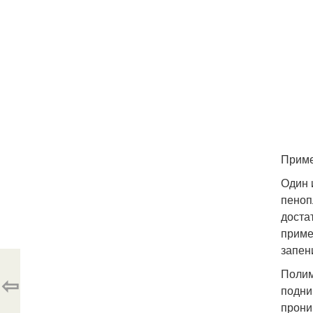
Приме
Один 
пеноп
доста
приме
запен
Полим
⇦
подни
прони