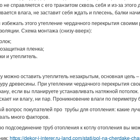
о не справляется с его транзитом сквозь себя и из-за этого
ивается влага, не заставит себя ждать и плесень, балки нач
 избежать этого утепление чердачного перекрытия своими
золяции. Схема монтажа (снизу-вверх):
олок;
озащитная пленка;
ки и утеплитель.
у можно оставить утеплитель незакрытым, основная цель –
туру древесины. При утеплении чердачного перекрытия св
ану, если вы планируете устанавливать натяжной потолок.
скает ни влагу, ни пар. Проникновение влаги по периметру
й вопрос покупателей про трубы для отопления: какие луч
вать много факторов.
ро подсоединение труб отопления к котлу отопления вы може
ник:
https://dekor-i-interer.ru-land.com/stati/pol-na-cherdake-