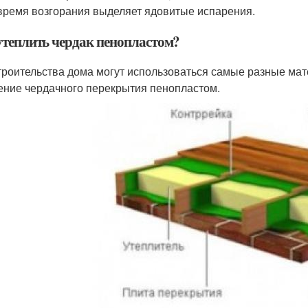
время возгорания выделяет ядовитые испарения.
утеплить чердак пенопластом?
троительства дома могут использоваться самые разные ма
ение чердачного перекрытия пенопластом.