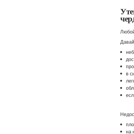
Уте
чер
Любой
Давай
неб
дос
про
в с
лег
обл
есл
Недос
пло
на 