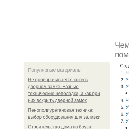
Чем
пом
Сод
Популярные материалы
Ч
У
Не проворачивается ключ в
У
дверном замке. Разные
технические неполадки, и как при
Ч
них вскрыть дверной замок
У
Пенополиуретановая техника:
У
выбор оборудования для заливки
У
Строительство дома из бруса: