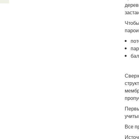
дерев
заста
Чтобы
парои
пот
пар
бал
Сверх
струк
мембр
пропу
Первы
учиты
Все п
Источ