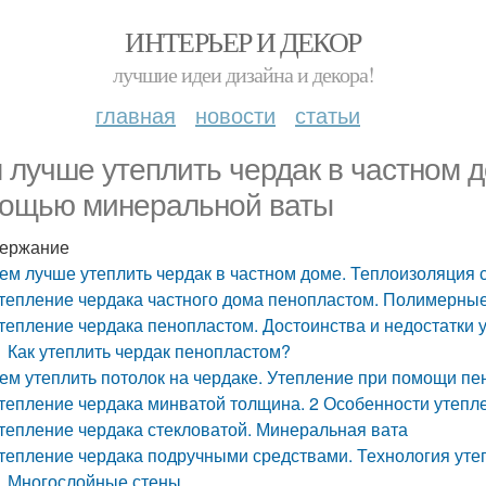
ИНТЕРЬЕР И ДЕКОР
лучшие идеи дизайна и декора!
главная
новости
статьи
 лучше утеплить чердак в частном д
ощью минеральной ваты
ержание
ем лучше утеплить чердак в частном доме. Теплоизоляция
тепление чердака частного дома пенопластом. Полимерные
тепление чердака пенопластом. Достоинства и недостатки
Как утеплить чердак пенопластом?
ем утеплить потолок на чердаке. Утепление при помощи пе
тепление чердака минватой толщина. 2 Особенности утепл
тепление чердака стекловатой. Минеральная вата
тепление чердака подручными средствами. Технология уте
Многослойные стены