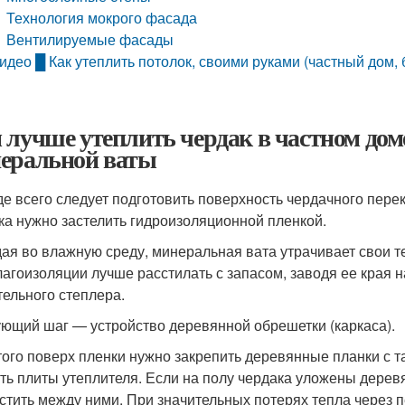
Технология мокрого фасада
Вентилируемые фасады
идео █ Как утеплить потолок, своими руками (частный дом, 
 лучше утеплить чердак в частном до
еральной ваты
е всего следует подготовить поверхность чердачного пере
ка нужно застелить гидроизоляционной пленкой.
ая во влажную среду, минеральная вата утрачивает свои т
лагоизоляции лучше расстилать с запасом, заводя ее края 
тельного степлера.
ющий шаг — устройство деревянной обрешетки (каркаса).
того поверх пленки нужно закрепить деревянные планки с 
ть плиты утеплителя. Если на полу чердака уложены дере
стить между ними. При значительных потерях тепла через 