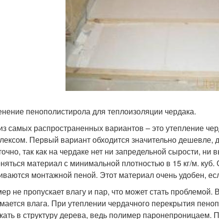
нение пенополистирола для теплоизоляции чердака.
из самых распространенных вариантов – это утепление че
лексом. Первый вариант обходится значительно дешевле, д
точно, так как на чердаке нет ни запредельной сырости, ни
няться материал с минимальной плотностью в 15 кг/м. куб.
иваются монтажной пеной. Этот материал очень удобен, ес
ер не пропускает влагу и пар, что может стать проблемой.
мается влага. При утеплении чердачного перекрытия пеноп
кать в структуру дерева, ведь полимер паронепроницаем. 